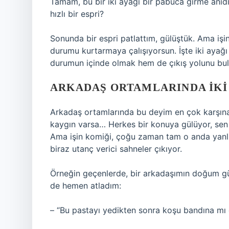
Tamam, bu bir iki ayağı bir pabuca girme anıdı
hızlı bir espri?
Sonunda bir espri patlattım, gülüştük. Ama işi
durumu kurtarmaya çalışıyorsun. İşte iki ayağı
durumun içinde olmak hem de çıkış yolunu bu
ARKADAŞ ORTAMLARINDA İKI 
Arkadaş ortamlarında bu deyim en çok karşına ç
kaygın varsa… Herkes bir konuya gülüyor, sen
Ama işin komiği, çoğu zaman tam o anda yanlı
biraz utanç verici sahneler çıkıyor.
Örneğin geçenlerde, bir arkadaşımın doğum gün
de hemen atladım:
– “Bu pastayı yedikten sonra koşu bandına mı