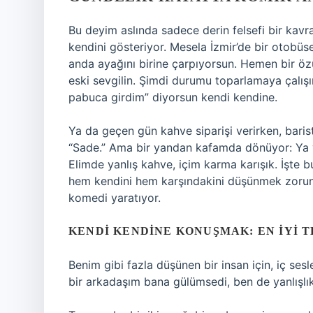
Bu deyim aslında sadece derin felsefi bir kav
kendini gösteriyor. Mesela İzmir’de bir otobüse 
anda ayağını birine çarpıyorsun. Hemen bir özür
eski sevgilin. Şimdi durumu toparlamaya çalış
pabuca girdim” diyorsun kendi kendine.
Ya da geçen gün kahve siparişi verirken, bari
“Sade.” Ama bir yandan kafamda dönüyor: Ya y
Elimde yanlış kahve, içim karma karışık. İşte b
hem kendini hem karşındakini düşünmek zorunda
komedi yaratıyor.
KENDI KENDINE KONUŞMAK: EN İYI T
Benim gibi fazla düşünen bir insan için, iç se
bir arkadaşım bana gülümsedi, ben de yanlışl