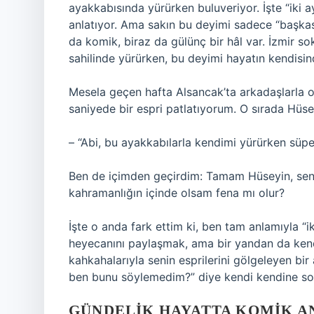
ayakkabısında yürürken buluveriyor. İşte “iki
anlatıyor. Ama sakın bu deyimi sadece “başkas
da komik, biraz da gülünç bir hâl var. İzmir s
sahilinde yürürken, bu deyimi hayatın kendi
Mesela geçen hafta Alsancak’ta arkadaşlarla o
saniyede bir espri patlatıyorum. O sırada Hüse
– “Abi, bu ayakkabılarla kendimi yürürken süp
Ben de içimden geçirdim: Tamam Hüseyin, sen
kahramanlığın içinde olsam fena mı olur?
İşte o anda fark ettim ki, ben tam anlamıyla “ik
heyecanını paylaşmak, ama bir yandan da ken
kahkahalarıyla senin esprilerini gölgeleyen b
ben bunu söylemedim?” diye kendi kendine so
GÜNDELIK HAYATTA KOMIK A