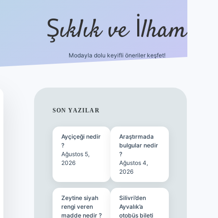
Şıklık ve İlham
Modayla dolu keyifli öneriler keşfet!
https://ilbetgir.net/
betexper yeni giriş
SIDEBAR
SON YAZILAR
Ayçiçeği nedir
Araştırmada
?
bulgular nedir
Ağustos 5,
?
2026
Ağustos 4,
2026
Zeytine siyah
Silivri’den
rengi veren
Ayvalık’a
madde nedir ?
otobüs bileti