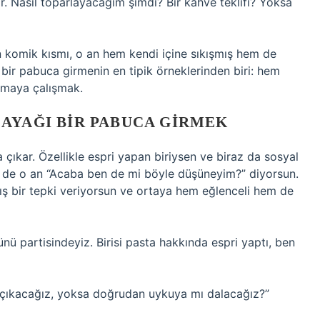
r. Nasıl toparlayacağım şimdi? Bir kahve teklifi? Yoksa
n komik kısmı, o an hem kendi içine sıkışmış hem de
 bir pabuca girmenin en tipik örneklerinden biri: hem
lmaya çalışmak.
AYAĞI BIR PABUCA GIRMEK
ıkar. Özellikle espri yapan biriysen ve biraz da sosyal
 de o an “Acaba ben de mi böyle düşüneyim?” diyorsun.
ş bir tepki veriyorsun ve ortaya hem eğlenceli hem de
ü partisindeyiz. Birisi pasta hakkında espri yaptı, ben
 çıkacağız, yoksa doğrudan uykuya mı dalacağız?”