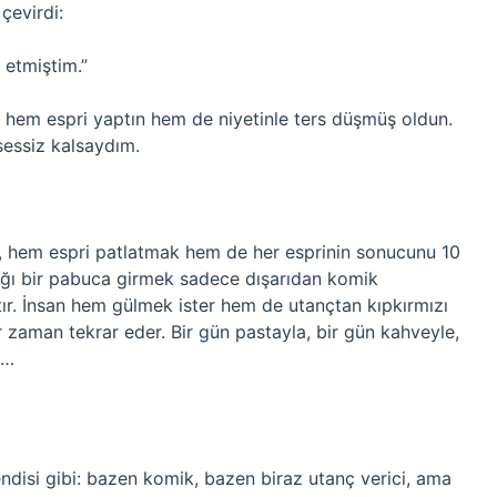
çevirdi:
 etmiştim.”
i: hem espri yaptın hem de niyetinle ters düşmüş oldun.
sessiz kalsaydım.
 hem espri patlatmak hem de her esprinin sonucunu 10
ğı bir pabuca girmek sadece dışarıdan komik
ır. İnsan hem gülmek ister hem de utançtan kıpkırmızı
r zaman tekrar eder. Bir gün pastayla, bir gün kahveyle,
a…
endisi gibi: bazen komik, bazen biraz utanç verici, ama