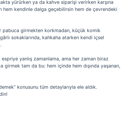
akta yürürken ya da kahve siparişi verirken karşına
ken hem kendinle dalga geçebilirsin hem de çevrendeki
ı bir pabuca girmekten korkmadan, küçük komik
zgârlı sokaklarında, kahkaha atarken kendi içsel
.
ün espriye yanlış zamanlama, ama her zaman biraz
ca girmek tam da bu: hem içinde hem dışında yaşanan,
demek” konusunu tüm detaylarıyla ele aldık.
din!