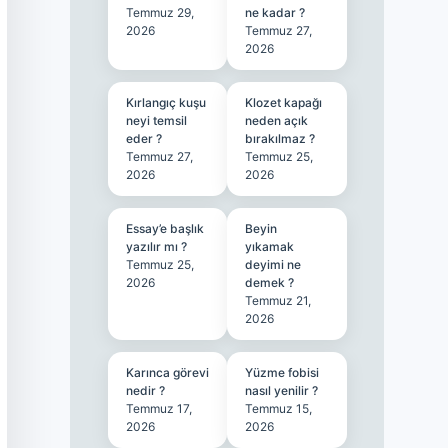
Temmuz 29,
ne kadar ?
2026
Temmuz 27,
2026
Kırlangıç kuşu
Klozet kapağı
neyi temsil
neden açık
eder ?
bırakılmaz ?
Temmuz 27,
Temmuz 25,
2026
2026
Essay’e başlık
Beyin
yazılır mı ?
yıkamak
Temmuz 25,
deyimi ne
2026
demek ?
Temmuz 21,
2026
Karınca görevi
Yüzme fobisi
nedir ?
nasıl yenilir ?
Temmuz 17,
Temmuz 15,
2026
2026