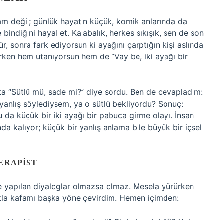
ram değil; günlük hayatın küçük, komik anlarında da
bindiğini hayal et. Kalabalık, herkes sıkışık, sen de son
, sonra fark ediyorsun ki ayağını çarptığın kişi aslında
ırken hem utanıyorsun hem de “Vay be, iki ayağı bir
sta “Sütlü mü, sade mi?” diye sordu. Ben de cevapladım:
anlış söylediysem, ya o sütlü bekliyordu? Sonuç:
u da küçük bir iki ayağı bir pabuca girme olayı. İnsan
 kalıyor; küçük bir yanlış anlama bile büyük bir içsel
ERAPIST
sle yapılan diyaloglar olmazsa olmaz. Mesela yürürken
ıkla kafamı başka yöne çevirdim. Hemen içimden: