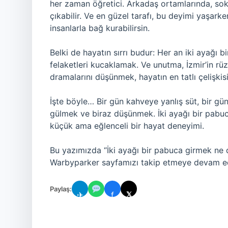
her zaman öğretici. Arkadaş ortamlarında, sok
çıkabilir. Ve en güzel tarafı, bu deyimi yaşar
insanlarla bağ kurabilirsin.
Belki de hayatın sırrı budur: Her an iki ayağ
felaketleri kucaklamak. Ve unutma, İzmir’in rü
dramalarını düşünmek, hayatın en tatlı çelişkisi
İşte böyle… Bir gün kahveye yanlış süt, bir g
gülmek ve biraz düşünmek. İki ayağı bir pabu
küçük ama eğlenceli bir hayat deneyimi.
Bu yazımızda “İki ayağı bir pabuca girmek ne 
Warbyparker sayfamızı takip etmeye devam e
Paylaş:
✈
f
𝕏