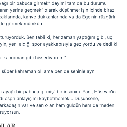
 ayağı bir pabuca girmek” deyimi tam da bu durumu
ının yerine geçmek” olarak düşünme; işin içinde biraz
okaklarında, kahve dükkanlarında ya da Ege’nin rüzgârlı
sinde görmek mümkün.
turuyorduk. Ben tabii ki, her zaman yaptığım gibi, üç
yin, yeni aldığı spor ayakkabısıyla geziyordu ve dedi ki:
er kahraman gibi hissediyorum.”
 süper kahraman ol, ama ben de seninle aynı
i ayağı bir pabuca girmiş” bir insanım. Yani, Hüseyin’in
di espri anlayışımı kaybetmemek… Düşünsene,
ir arkadaşın var ve sen o an hem güldün hem de “neden
ruyorsun.
NLAR