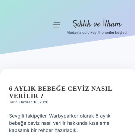
Şıklık ve İlham
menüyü
aç
Modayla dolu keyifli öneriler keşfet!
Anasayfa
Gizlilik Politikası
Yasal Uyarı
Hakkımızda
6 AYLIK BEBEĞE CEVIZ NASIL
VERILIR ?
Tarih: Haziran 10, 2026
Sevgili takipçiler, Warbyparker olarak 6 aylık
bebeğe ceviz nasıl verilir hakkında kısa ama
kapsamlı bir rehber hazırladık.