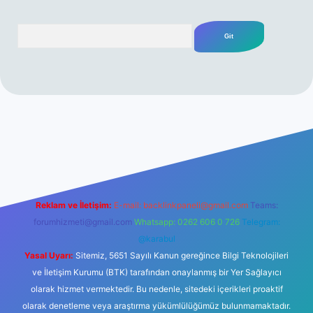
Arama
gir.net/
betexper yeni giriş
Reklam ve İletişim:
E-mail:
backlinkpaneli@gmail.com
Teams:
forumhizmeti@gmail.com
Whatsapp: 0262 606 0 726
Telegram:
@karabul
Yasal Uyarı:
Sitemiz, 5651 Sayılı Kanun gereğince Bilgi Teknolojileri
ve İletişim Kurumu (BTK) tarafından onaylanmış bir Yer Sağlayıcı
olarak hizmet vermektedir. Bu nedenle, sitedeki içerikleri proaktif
olarak denetleme veya araştırma yükümlülüğümüz bulunmamaktadır.