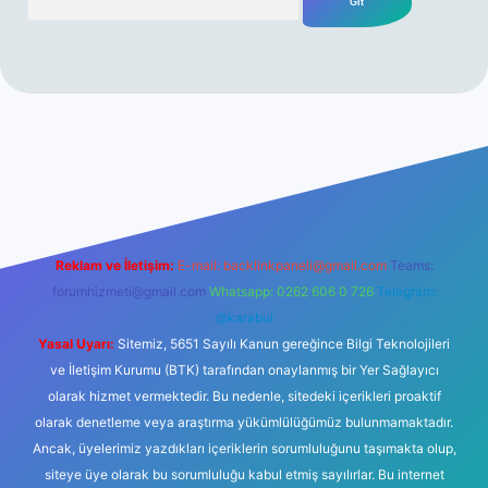
ş
Reklam ve İletişim:
E-mail:
backlinkpaneli@gmail.com
Teams:
forumhizmeti@gmail.com
Whatsapp: 0262 606 0 726
Telegram:
@karabul
Yasal Uyarı:
Sitemiz, 5651 Sayılı Kanun gereğince Bilgi Teknolojileri
ve İletişim Kurumu (BTK) tarafından onaylanmış bir Yer Sağlayıcı
olarak hizmet vermektedir. Bu nedenle, sitedeki içerikleri proaktif
olarak denetleme veya araştırma yükümlülüğümüz bulunmamaktadır.
Ancak, üyelerimiz yazdıkları içeriklerin sorumluluğunu taşımakta olup,
siteye üye olarak bu sorumluluğu kabul etmiş sayılırlar. Bu internet