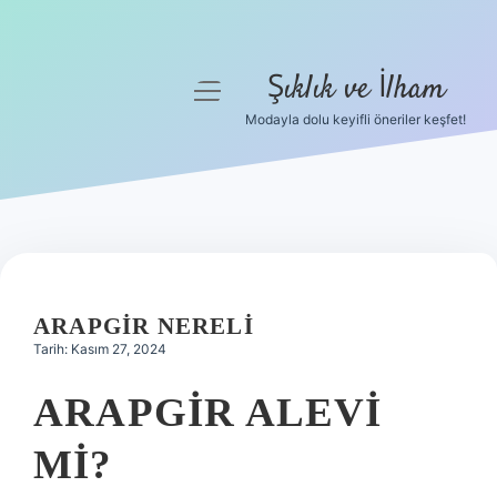
Şıklık ve İlham
menüyü
aç
Modayla dolu keyifli öneriler keşfet!
Anasayfa
Gizlilik Politikası
Yasal Uyarı
Hakkımızda
ARAPGIR NERELI
Tarih: Kasım 27, 2024
ARAPGIR ALEVI
MI?