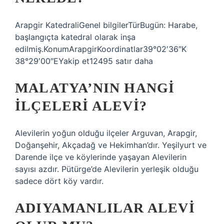
Arapgir KatedraliGenel bilgilerTürBugün: Harabe,
başlangıçta katedral olarak inşa
edilmiş.KonumArapgirKoordinatlar39°02′36″K
38°29′00″EYakip et12495 satır daha
MALATYA’NIN HANGI
ILÇELERI ALEVI?
Alevilerin yoğun olduğu ilçeler Arguvan, Arapgir,
Doğanşehir, Akçadağ ve Hekimhan’dır. Yeşilyurt ve
Darende ilçe ve köylerinde yaşayan Alevilerin
sayısı azdır. Pütürge’de Alevilerin yerleşik olduğu
sadece dört köy vardır.
ADIYAMANLILAR ALEVI