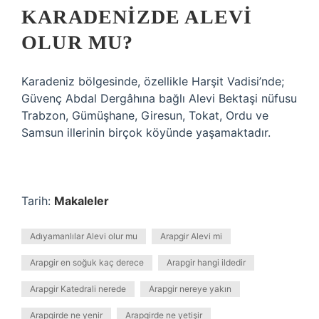
KARADENIZDE ALEVI
OLUR MU?
Karadeniz bölgesinde, özellikle Harşit Vadisi’nde;
Güvenç Abdal Dergâhına bağlı Alevi Bektaşi nüfusu
Trabzon, Gümüşhane, Giresun, Tokat, Ordu ve
Samsun illerinin birçok köyünde yaşamaktadır.
Tarih:
Makaleler
Adıyamanlılar Alevi olur mu
Arapgir Alevi mi
Arapgir en soğuk kaç derece
Arapgir hangi ildedir
Arapgir Katedrali nerede
Arapgir nereye yakın
Arapgirde ne yenir
Arapgirde ne yetişir