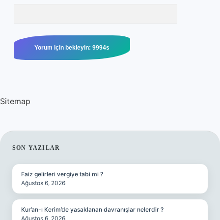
Sitemap
SIDEBAR
SON YAZILAR
Faiz gelirleri vergiye tabi mi ?
Ağustos 6, 2026
Kur’an-ı Kerim’de yasaklanan davranışlar nelerdir ?
Ağustos 6, 2026