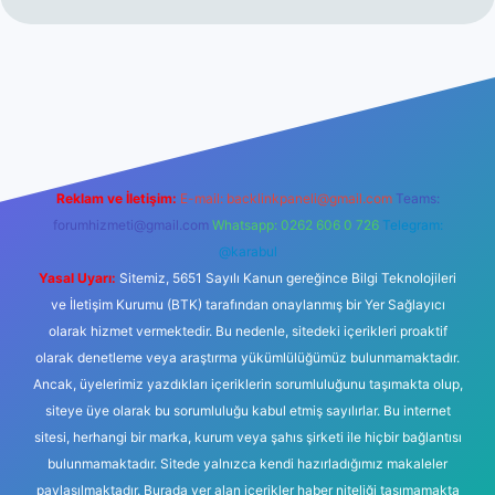
r yeni giriş
Reklam ve İletişim:
E-mail:
backlinkpaneli@gmail.com
Teams:
forumhizmeti@gmail.com
Whatsapp: 0262 606 0 726
Telegram:
@karabul
Yasal Uyarı:
Sitemiz, 5651 Sayılı Kanun gereğince Bilgi Teknolojileri
ve İletişim Kurumu (BTK) tarafından onaylanmış bir Yer Sağlayıcı
olarak hizmet vermektedir. Bu nedenle, sitedeki içerikleri proaktif
olarak denetleme veya araştırma yükümlülüğümüz bulunmamaktadır.
Ancak, üyelerimiz yazdıkları içeriklerin sorumluluğunu taşımakta olup,
siteye üye olarak bu sorumluluğu kabul etmiş sayılırlar. Bu internet
sitesi, herhangi bir marka, kurum veya şahıs şirketi ile hiçbir bağlantısı
bulunmamaktadır. Sitede yalnızca kendi hazırladığımız makaleler
paylaşılmaktadır. Burada yer alan içerikler haber niteliği taşımamakta