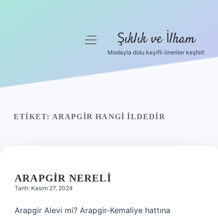
Şıklık ve İlham
menüyü
aç
Modayla dolu keyifli öneriler keşfet!
Anasayfa
Gizlilik Politikası
Yasal Uyarı
ETIKET:
ARAPGIR HANGI ILDEDIR
Hakkımızda
ARAPGIR NERELI
Tarih: Kasım 27, 2024
Arapgir Alevi mi? Arapgir-Kemaliye hattına