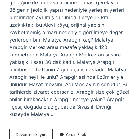
geldiğinizde mutlaka aracınız olması gerekiyor.
Bölgenin jeolojik yapısı nedeniyle yerleşim yerleri
birbirinden ayrılmış durumda. İlçeye 15 km
uzaklıktaki bu Alevi köyü, orijinal yapısını
kaybetmemiş olması nedeniyle görülmeye değer
yerlerden biri. Malatya Arapgir kaç? Malatya
Arapgir Merkez arası mesafe yaklaşık 120
kilometredir. Malatya Arapgir Merkez arası süre
yaklaşık 1 saat 30 dakikadır. Malatya Arapgir
minibüsleri haftanın 7 günü çalışmaktadır. Malatya
Arapgir neyi ile ünlü? Arapgir aslında üzümleriyle
ünlüdür. Hasat mevsimi Ağustos ayının sonudur. Bu
tarihlerde ziyaret ederseniz, Arapgir size çok güzel
anılar bırakacaktır. Arapgir nereye yakın? Arapgir
ilçesi, doğuda Elazığ, batıda Sivas ili Divriği,
kuzeyde Malatya…
Arapgir
Devamını okuyun
Yorum Bırak