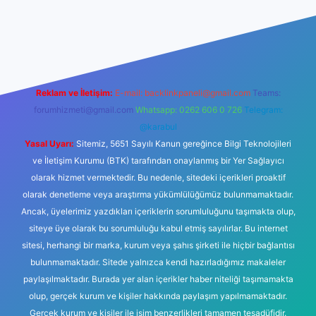
lbetgir.net/
betexper yeni giriş
Reklam ve İletişim:
E-mail:
backlinkpaneli@gmail.com
Teams:
forumhizmeti@gmail.com
Whatsapp: 0262 606 0 726
Telegram:
@karabul
Yasal Uyarı:
Sitemiz, 5651 Sayılı Kanun gereğince Bilgi Teknolojileri
ve İletişim Kurumu (BTK) tarafından onaylanmış bir Yer Sağlayıcı
olarak hizmet vermektedir. Bu nedenle, sitedeki içerikleri proaktif
olarak denetleme veya araştırma yükümlülüğümüz bulunmamaktadır.
Ancak, üyelerimiz yazdıkları içeriklerin sorumluluğunu taşımakta olup,
siteye üye olarak bu sorumluluğu kabul etmiş sayılırlar. Bu internet
sitesi, herhangi bir marka, kurum veya şahıs şirketi ile hiçbir bağlantısı
bulunmamaktadır. Sitede yalnızca kendi hazırladığımız makaleler
paylaşılmaktadır. Burada yer alan içerikler haber niteliği taşımamakta
olup, gerçek kurum ve kişiler hakkında paylaşım yapılmamaktadır.
Gerçek kurum ve kişiler ile isim benzerlikleri tamamen tesadüfidir.