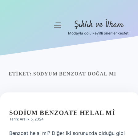
Şıklık ve İlham
menüyü
aç
Modayla dolu keyifli öneriler keşfet!
Anasayfa
Gizlilik Politikası
Yasal Uyarı
ETIKET:
SODYUM BENZOAT DOĞAL MI
Hakkımızda
SODIUM BENZOATE HELAL MI
Tarih: Aralık 5, 2024
Benzoat helal mi? Diğer iki sorunuzda olduğu gibi