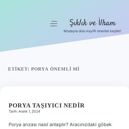
Şıklık ve İlham
menüyü
aç
Modayla dolu keyifli öneriler keşfet!
Anasayfa
Gizlilik Politikası
Yasal Uyarı
ETIKET:
PORYA ÖNEMLI MI
Hakkımızda
PORYA TAŞIYICI NEDIR
Tarih: Aralık 1, 2024
Porya arızası nasıl anlaşılır? Aracınızdaki göbek