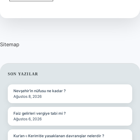
Taşıyıcı
Nedir
Sitemap
SIDEBAR
SON YAZILAR
Nevşehir’in nüfusu ne kadar ?
Ağustos 8, 2026
Faiz gelirleri vergiye tabi mi ?
Ağustos 6, 2026
Kur’an-ı Kerim’de yasaklanan davranışlar nelerdir ?