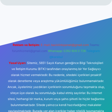
lbetgir.net/
betexper yeni giriş
Reklam ve İletişim:
E-mail:
backlinkpaneli@gmail.com
Teams:
forumhizmeti@gmail.com
Whatsapp: 0262 606 0 726
Telegram:
@karabul
Yasal Uyarı:
Sitemiz, 5651 Sayılı Kanun gereğince Bilgi Teknolojileri
ve İletişim Kurumu (BTK) tarafından onaylanmış bir Yer Sağlayıcı
olarak hizmet vermektedir. Bu nedenle, sitedeki içerikleri proaktif
olarak denetleme veya araştırma yükümlülüğümüz bulunmamaktadır.
Ancak, üyelerimiz yazdıkları içeriklerin sorumluluğunu taşımakta olup,
siteye üye olarak bu sorumluluğu kabul etmiş sayılırlar. Bu internet
sitesi, herhangi bir marka, kurum veya şahıs şirketi ile hiçbir bağlantısı
bulunmamaktadır. Sitede yalnızca kendi hazırladığımız makaleler
paylaşılmaktadır. Burada yer alan içerikler haber niteliği taşımamakta