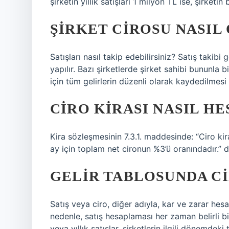
şirketin yıllık satışları 1 milyon TL ise, şirketin
ŞIRKET CIROSU NASIL
Satışları nasıl takip edebilirsiniz? Satış taki
yapılır. Bazı şirketlerde şirket sahibi bununla 
için tüm gelirlerin düzenli olarak kaydedilmesi 
CIRO KIRASI NASIL H
Kira sözleşmesinin 7.3.1. maddesinde: “Ciro kira
ay için toplam net cironun %3’ü oranındadır.” d
GELIR TABLOSUNDA CI
Satış veya ciro, diğer adıyla, kar ve zarar hes
nedenle, satış hesaplaması her zaman belirli bi
veya yıllık satışlar, şirketlerin ilgili dönemdeki 