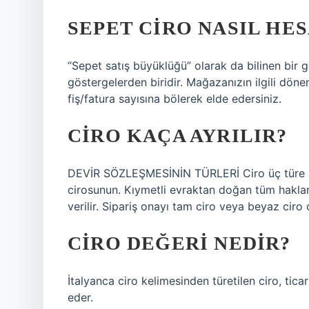
SEPET CIRO NASIL HE
“Sepet satış büyüklüğü” olarak da bilinen bir 
göstergelerden biridir. Mağazanızın ilgili dön
fiş/fatura sayısına bölerek elde edersiniz.
CIRO KAÇA AYRILIR?
DEVİR SÖZLEŞMESİNİN TÜRLERİ Ciro üç türe ayrı
cirosunun. Kıymetli evraktan doğan tüm haklar
verilir. Sipariş onayı tam ciro veya beyaz ciro o
CIRO DEĞERI NEDIR?
İtalyanca ciro kelimesinden türetilen ciro, ticar
eder.