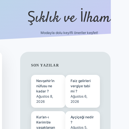
Şıklık ve İlham
Modayla dolu keyifli öneriler keşfet!
https://ilbetgir.net/
bet
SIDEBAR
SON YAZILAR
Nevşehir’in
Faiz gelirleri
nüfusu ne
vergiye tabi
kadar ?
mi ?
Ağustos 8,
Ağustos 6,
2026
2026
Kur’an-ı
Ayçiçeği nedir
Kerim’de
?
yasaklanan
Ağustos 5,