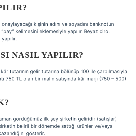
PILIR?
, onaylayacağı kişinin adını ve soyadını banknotun
“pay” kelimesini eklemesiyle yapılır. Beyaz ciro,
yapılır.
I NASIL YAPILIR?
t kâr tutarının gelir tutarına bölünüp 100 ile çarpılmasıyla
iyatı 750 TL olan bir malın satışında kâr marjı (750 – 500)
K?
aman gördüğümüz ilk şey şirketin geliridir (satışlar)
, şirketin belirli bir dönemde sattığı ürünler ve/veya
azandığını gösterir.