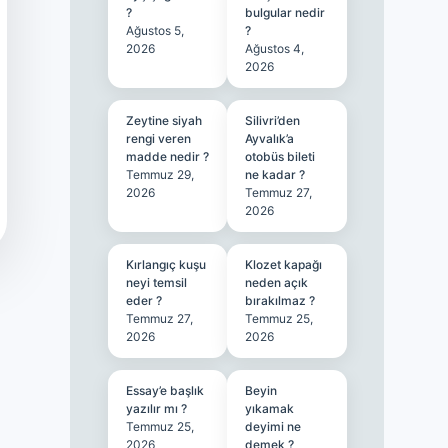
?
bulgular nedir
Ağustos 5,
?
2026
Ağustos 4,
2026
Zeytine siyah
Silivri’den
rengi veren
Ayvalık’a
madde nedir ?
otobüs bileti
Temmuz 29,
ne kadar ?
2026
Temmuz 27,
2026
Kırlangıç kuşu
Klozet kapağı
neyi temsil
neden açık
eder ?
bırakılmaz ?
Temmuz 27,
Temmuz 25,
2026
2026
Essay’e başlık
Beyin
yazılır mı ?
yıkamak
Temmuz 25,
deyimi ne
2026
demek ?