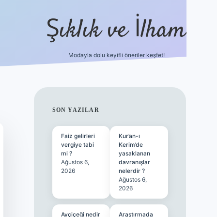
Şıklık ve İlham
Modayla dolu keyifli öneriler keşfet!
https://ilbetgir.net
SIDEBAR
SON YAZILAR
Faiz gelirleri
Kur’an-ı
vergiye tabi
Kerim’de
mi ?
yasaklanan
Ağustos 6,
davranışlar
2026
nelerdir ?
Ağustos 6,
2026
Ayçiçeği nedir
Araştırmada