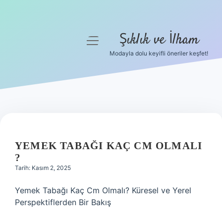
Şıklık ve İlham
menüyü
aç
Modayla dolu keyifli öneriler keşfet!
Anasayfa
Gizlilik Politikası
Yasal Uyarı
Hakkımızda
YEMEK TABAĞI KAÇ CM OLMALI
?
Tarih: Kasım 2, 2025
Yemek Tabağı Kaç Cm Olmalı? Küresel ve Yerel
Perspektiflerden Bir Bakış