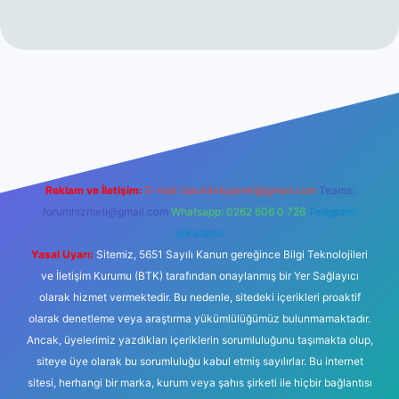
etgir.net/
betexper yeni giriş
Reklam ve İletişim:
E-mail:
backlinkpaneli@gmail.com
Teams:
forumhizmeti@gmail.com
Whatsapp: 0262 606 0 726
Telegram:
@karabul
Yasal Uyarı:
Sitemiz, 5651 Sayılı Kanun gereğince Bilgi Teknolojileri
ve İletişim Kurumu (BTK) tarafından onaylanmış bir Yer Sağlayıcı
olarak hizmet vermektedir. Bu nedenle, sitedeki içerikleri proaktif
olarak denetleme veya araştırma yükümlülüğümüz bulunmamaktadır.
Ancak, üyelerimiz yazdıkları içeriklerin sorumluluğunu taşımakta olup,
siteye üye olarak bu sorumluluğu kabul etmiş sayılırlar. Bu internet
sitesi, herhangi bir marka, kurum veya şahıs şirketi ile hiçbir bağlantısı