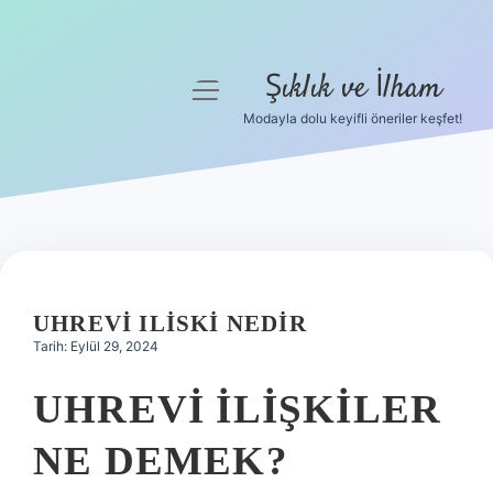
Şıklık ve İlham
menüyü
aç
Modayla dolu keyifli öneriler keşfet!
Anasayfa
Gizlilik Politikası
Yasal Uyarı
Hakkımızda
UHREVI ILISKI NEDIR
Tarih: Eylül 29, 2024
UHREVI ILIŞKILER
NE DEMEK?