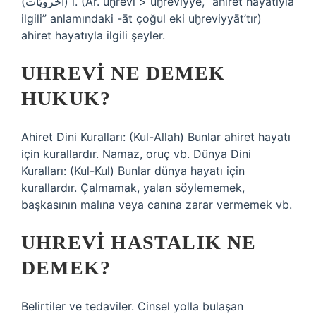
(ﺍﺧﺮﻭﻳّﺎﺕ) i. (Ar. uḫrevі > uḫreviyye, “ahiret hayatıyla
ilgili” anlamındaki -āt çoğul eki uḫreviyyāt’tır)
ahiret hayatıyla ilgili şeyler.
UHREVI NE DEMEK
HUKUK?
Ahiret Dini Kuralları: (Kul-Allah) Bunlar ahiret hayatı
için kurallardır. Namaz, oruç vb. Dünya Dini
Kuralları: (Kul-Kul) Bunlar dünya hayatı için
kurallardır. Çalmamak, yalan söylememek,
başkasının malına veya canına zarar vermemek vb.
UHREVI HASTALIK NE
DEMEK?
Belirtiler ve tedaviler. Cinsel yolla bulaşan