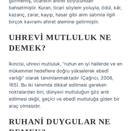
görmemiş, ticaretin ahiret boyutundan
bahsetmiştir. Kuran, ticari söylem yoluyla, ödül, kâr,
kazanç, zarar, kayıp, hasar gibi alım satımla ilgili
birçok kavramı ahiret alemine getirmiştir.
UHREVI MUTLULUK NE
DEMEK?
İkincisi, uhrevi mutluluk, “ruhun en iyi hallerde ve en
mükemmel hedeflere doğru yükselerek ebedî
varlığı” olarak tanımlanmaktadır (Çağrıcı, 2006,
165). Bu iki tanımda dikkat edilmesi gereken
noktalardan biri, dünyevi mutluluğun göz ardı
edilmesi değil, geçici ve ebedî mutluluğa giden bir
araç olmasıdır.
RUHANI DUYGULAR NE