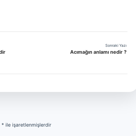
Sonraki Yazı
dir
Acımağın anlamı nedir ?
r
*
ile işaretlenmişlerdir