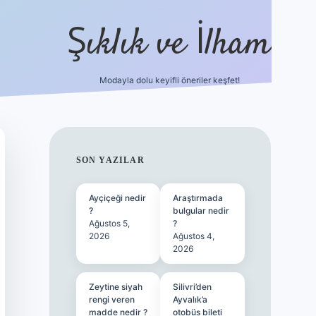
Şıklık ve İlham
Modayla dolu keyifli öneriler keşfet!
https://ilbetgir.net/
betexper yeni giriş
SIDEBAR
SON YAZILAR
Ayçiçeği nedir
Araştırmada
?
bulgular nedir
Ağustos 5,
?
2026
Ağustos 4,
2026
Zeytine siyah
Silivri’den
rengi veren
Ayvalık’a
madde nedir ?
otobüs bileti