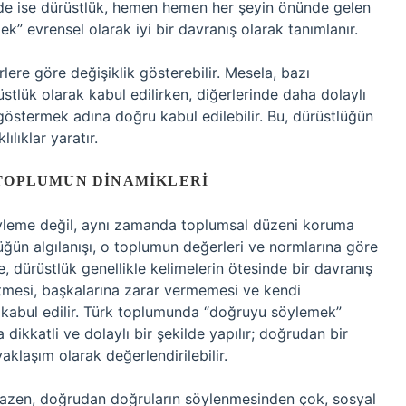
ünde ise dürüstlük, hemen hemen her şeyin önünde gelen
k” evrensel olarak iyi bir davranış olarak tanımlanır.
ürlere göre değişiklik gösterebilir. Mesela, bazı
stlük olarak kabul edilirken, diğerlerinde daha dolaylı
 göstermek adına doğru kabul edilebilir. Bu, dürüstlüğün
ılıklar yaratır.
 TOPLUMUN DINAMIKLERI
öyleme değil, aynı zamanda toplumsal düzeni koruma
ğün algılanışı, o toplumun değerleri ve normlarına göre
e, dürüstlük genellikle kelimelerin ötesinde bir davranış
et etmesi, başkalarına zarar vermemesi ve kendi
 kabul edilir. Türk toplumunda “doğruyu söylemek”
dikkatli ve dolaylı bir şekilde yapılır; doğrudan bir
klaşım olarak değerlendirilebilir.
 bazen, doğrudan doğruların söylenmesinden çok, sosyal