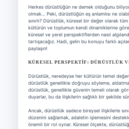
Herkes dürüstlüğün ne demek olduğunu biliyor
olmak… Peki, dürüstlüğün eş anlamlısı ne olab
sınırlı? Dürüstlük, küresel bir değer olarak tü
kültürün ve toplumun kendi dinamiklerine göre 
küresel ve yerel perspektiflerden nasıl algıland
tartışacağız. Hadi, gelin bu konuyu farklı açıl
paylaşın!
KÜRESEL PERSPEKTIF: DÜRÜSTLÜK 
Dürüstlük, neredeyse her kültürün temel değerle
dürüstlük genellikle doğruyu söyleme, aldatmam
dürüstlük, genellikle güvenin temeli olarak görü
duyarlar, bu da ilişkilerin sağlıklı bir şekilde s
Ancak, dürüstlük sadece bireysel ilişkilerle sın
düzenini sağlamak, adaletin işlemesini destek
önemli bir rol oynar. Küresel ölçekte, dürüstlü