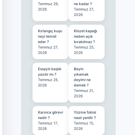
Temmuz 29,
ne kadar ?
2026
Temmuz 27,
2026
Kırlangıç kuşu
Klozet kapağı
neyi temsil
neden açık
eder ?
bırakılmaz ?
Temmuz 27,
Temmuz 25,
2026
2026
Essay’e başlık
Beyin
yazılır mı ?
yıkamak
Temmuz 25,
deyimi ne
2026
demek ?
Temmuz 21,
2026
Karınca görevi
Yüzme fobisi
nedir ?
nasıl yenilir ?
Temmuz 17,
Temmuz 15,
2026
2026