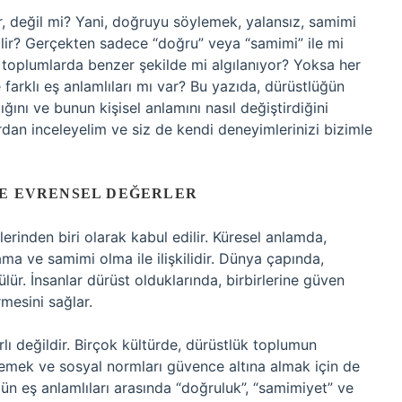
, değil mi? Yani, doğruyu söylemek, yalansız, samimi
ilir? Gerçekten sadece “doğru” veya “samimi” ile mi
m toplumlarda benzer şekilde mi algılanıyor? Yoksa her
farklı eş anlamlıları mı var? Bu yazıda, dürüstlüğün
ığını ve bunun kişisel anlamını nasıl değiştirdiğini
ardan inceleyelim ve siz de kendi deneyimlerinizi bizimle
VE EVRENSEL DEĞERLER
rinden biri olarak kabul edilir. Küresel anlamda,
a ve samimi olma ile ilişkilidir. Dünya çapında,
lür. İnsanlar dürüst olduklarında, birbirlerine güven
ürmesini sağlar.
ırlı değildir. Birçok kültürde, dürüstlük toplumun
lemek ve sosyal normları güvence altına almak için de
ğün eş anlamlıları arasında “doğruluk”, “samimiyet” ve