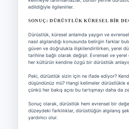
kelimeyle tanımlamazlar, bunun yerine dürüstl
edildiğiyle ilgilenirler.
SONUÇ: DÜRÜSTLÜK KÜRESEL BIR DE
Dürüstlük, küresel anlamda yaygın ve evrensel 
nasıl algılandığı konusunda belirgin farklar bu
güven ve doğrulukla ilişkilendirilirken, yerel
tarihine bağlı olarak değişir. Evrensel ve yerel 
her kültürün kendine özgü bir dürüstlük anlayış
Peki, dürüstlük sizin için ne ifade ediyor? Ken
düşündünüz mü? Hangi kelimeler dürüstlükle eş
çünkü her bakış açısı bu tartışmayı daha da ze
Sonuç olarak, dürüstlük hem evrensel bir değe
düzeydeki farklılıklar, dürüstlüğün algılanış ş
yardımcı olur.