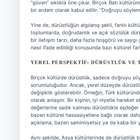
“güven” sıklıkla öne çıkar. Birçok Batı kültür
bir erdem olarak kabul edilir. “Doğruyu söyleme
Yine de, dürüstlüğün algılanış şekli, farklı kült
toplumlarda, doğrudanlık ve açık sözlülük dürü
bir iletişim tarzı, daha fazla hoşgörü ve saygı
nasıl ifade edildiği konusunda bazı kültürel farkl
YEREL PERSPEKTIF: DÜRÜSTLÜK VE
Birçok kültürde dürüstlük, sadece doğruyu s
sorumluluğudur. Ancak, yerel düzeyde dürüstlü
değişiklik gösterebilir. Örneğin, Türk kültüründ
olarak anlaşılır. Bir kişinin, iyi niyetle harek
değerlerine sadık kalması dürüstlükle eşdeğer
bazen kültürel hassasiyetlere bağlı olarak daha 
açıklama, bazen samimiyetsiz ya da kaba bir ya
Aynı şekilde, Asya kültürlerinde de dürüstlük