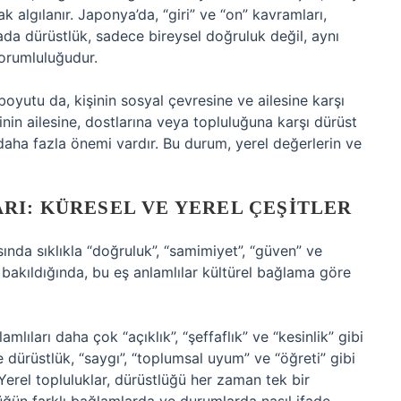
 algılanır. Japonya’da, “giri” ve “on” kavramları,
rada dürüstlük, sadece bireysel doğruluk değil, aynı
orumluluğudur.
boyutu da, kişinin sosyal çevresine ve ailesine karşı
inin ailesine, dostlarına veya topluluğuna karşı dürüst
daha fazla önemi vardır. Bu durum, yerel değerlerin ve
RI: KÜRESEL VE YEREL ÇEŞITLER
sında sıklıkla “doğruluk”, “samimiyet”, “güven” ve
 bakıldığında, bu eş anlamlılar kültürel bağlama göre
lıları daha çok “açıklık”, “şeffaflık” ve “kesinlik” gibi
de dürüstlük, “saygı”, “toplumsal uyum” ve “öğreti” gibi
 Yerel topluluklar, dürüstlüğü her zaman tek bir