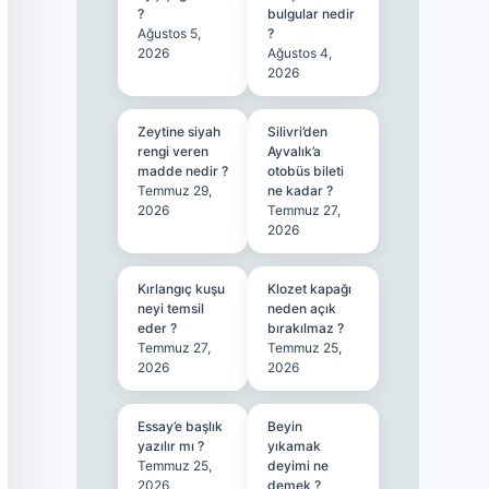
?
bulgular nedir
Ağustos 5,
?
2026
Ağustos 4,
2026
Zeytine siyah
Silivri’den
rengi veren
Ayvalık’a
madde nedir ?
otobüs bileti
Temmuz 29,
ne kadar ?
2026
Temmuz 27,
2026
Kırlangıç kuşu
Klozet kapağı
neyi temsil
neden açık
eder ?
bırakılmaz ?
Temmuz 27,
Temmuz 25,
2026
2026
Essay’e başlık
Beyin
yazılır mı ?
yıkamak
Temmuz 25,
deyimi ne
2026
demek ?