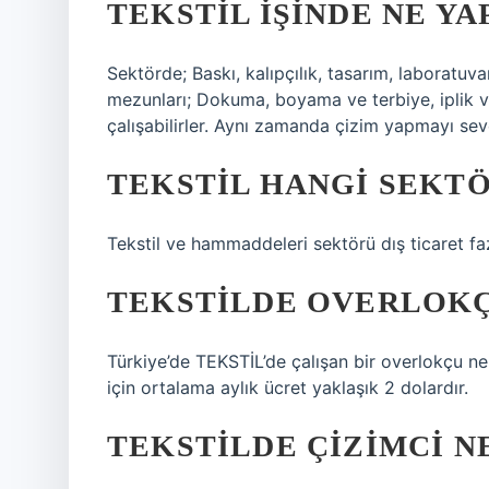
TEKSTIL IŞINDE NE YA
Sektörde; Baskı, kalıpçılık, tasarım, laboratuv
mezunları; Dokuma, boyama ve terbiye, iplik ve
çalışabilirler. Aynı zamanda çizim yapmayı seven 
TEKSTIL HANGI SEKTÖ
Tekstil ve hammaddeleri sektörü dış ticaret faz
TEKSTILDE OVERLOKÇ
Türkiye’de TEKSTİL’de çalışan bir overlokçu ne
için ortalama aylık ücret yaklaşık 2 dolardır.
TEKSTILDE ÇIZIMCI NE