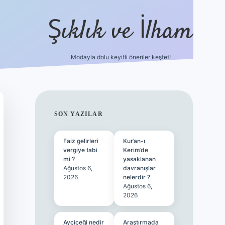
Şıklık ve İlham
Modayla dolu keyifli öneriler keşfet!
https://ilbetgir.net/
betexper yeni giriş
SIDEBAR
SON YAZILAR
Faiz gelirleri
Kur’an-ı
vergiye tabi
Kerim’de
mi ?
yasaklanan
Ağustos 6,
davranışlar
2026
nelerdir ?
Ağustos 6,
2026
Ayçiçeği nedir
Araştırmada