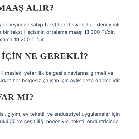
MAAŞ ALIR?
ş deneyimine sahip tekstil profesyonelleri deneyimli
bir tekstil işçisinin ortalama maaşı 18.200 TL’dir.
alama 19.200 TL’dir.
IÇIN NE GEREKLI?
K mesleki yeterlilik belgesi sınavlarına girmeli ve
şirket her belgesiz çalışan için aylık ceza ödemelidir.
VAR MI?
isi, giyim, ev tekstili ve endüstriyel uygulamalar için
klüğü ve çeşitliliği nedeniyle, tekstil endüstrisinde