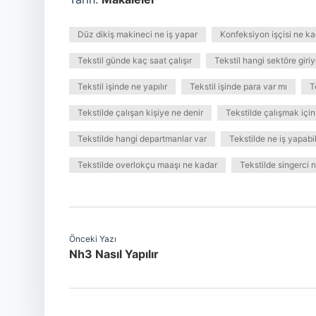
Düz dikiş makineci ne iş yapar
Konfeksiyon işçisi ne ka
Tekstil günde kaç saat çalışır
Tekstil hangi sektöre giriy
Tekstil işinde ne yapılır
Tekstil işinde para var mı
T
Tekstilde çalışan kişiye ne denir
Tekstilde çalışmak için
Tekstilde hangi departmanlar var
Tekstilde ne iş yapabil
Tekstilde overlokçu maaşı ne kadar
Tekstilde singerci n
Önceki Yazı
Nh3 Nasıl Yapılır