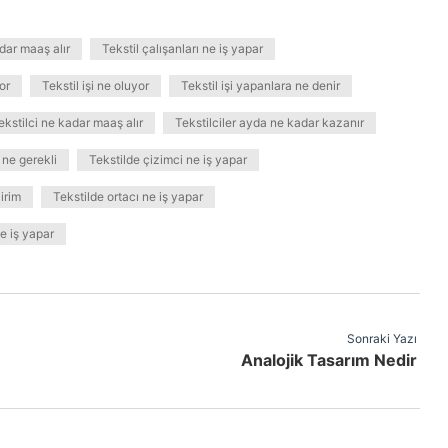
dar maaş alır
Tekstil çalışanları ne iş yapar
or
Tekstil işi ne oluyor
Tekstil işi yapanlara ne denir
ekstilci ne kadar maaş alır
Tekstilciler ayda ne kadar kazanır
 ne gerekli
Tekstilde çizimci ne iş yapar
irim
Tekstilde ortacı ne iş yapar
e iş yapar
Sonraki Yazı
Analojik Tasarım Nedir