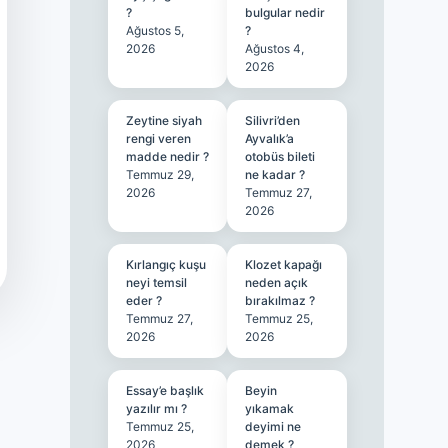
?
bulgular nedir
Ağustos 5,
?
2026
Ağustos 4,
2026
Zeytine siyah
Silivri’den
rengi veren
Ayvalık’a
madde nedir ?
otobüs bileti
Temmuz 29,
ne kadar ?
2026
Temmuz 27,
2026
Kırlangıç kuşu
Klozet kapağı
neyi temsil
neden açık
eder ?
bırakılmaz ?
Temmuz 27,
Temmuz 25,
2026
2026
Essay’e başlık
Beyin
yazılır mı ?
yıkamak
Temmuz 25,
deyimi ne
2026
demek ?