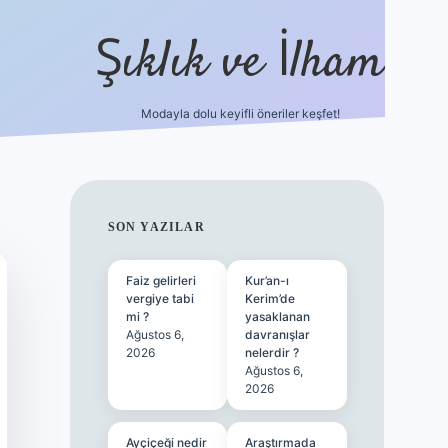
Şıklık ve İlham
Modayla dolu keyifli öneriler keşfet!
https://ilbetgir.net/
betexper yeni gi
SIDEBAR
SON YAZILAR
Faiz gelirleri
Kur’an-ı
vergiye tabi
Kerim’de
mi ?
yasaklanan
Ağustos 6,
davranışlar
2026
nelerdir ?
Ağustos 6,
2026
Ayçiçeği nedir
Araştırmada