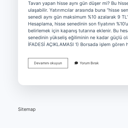
Tavan yapan hisse aynı gün düşer mi? Bu hiss
ulaşabilir. Yatırımcılar arasında buna “hisse sen
senedi aynı gün maksimum %10 azalarak 9 TL’ye 
Hesaplama, hisse senedinin son fiyatının %10’u
belirlemek için kapanış tutarına eklenir. Bu he
senedinin yükseliş eğiliminin ne kadar güçlü o
İFADESİ AÇIKLAMASI 1) Borsada işlem gören his
Hisse
Devamını okuyun
Yorum Bırak
Senedinin
Tavan
Yapması
Ne
Demek
Sitemap