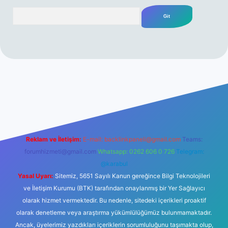
Arama
https://ilbetgir.net/
betexper yeni giriş
Reklam ve İletişim:
E-mail:
backlinkpaneli@gmail.com
Teams:
forumhizmeti@gmail.com
Whatsapp: 0262 606 0 726
Telegram:
@karabul
Yasal Uyarı:
Sitemiz, 5651 Sayılı Kanun gereğince Bilgi Teknolojileri
ve İletişim Kurumu (BTK) tarafından onaylanmış bir Yer Sağlayıcı
olarak hizmet vermektedir. Bu nedenle, sitedeki içerikleri proaktif
olarak denetleme veya araştırma yükümlülüğümüz bulunmamaktadır.
Ancak, üyelerimiz yazdıkları içeriklerin sorumluluğunu taşımakta olup,