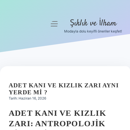
Şıklık ve İlham
menüyü
aç
Modayla dolu keyifli öneriler keşfet!
Anasayfa
Gizlilik Politikası
Yasal Uyarı
Hakkımızda
ADET KANI VE KIZLIK ZARI AYNI
YERDE MI ?
Tarih: Haziran 16, 2026
ADET KANI VE KIZLIK
ZARI: ANTROPOLOJIK