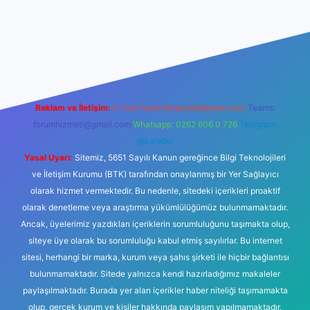
er yeni giriş
Reklam ve İletişim:
E-mail:
backlinkpaneli@gmail.com
Teams:
forumhizmeti@gmail.com
Whatsapp: 0262 606 0 726
Telegram:
@karabul
Yasal Uyarı:
Sitemiz, 5651 Sayılı Kanun gereğince Bilgi Teknolojileri
ve İletişim Kurumu (BTK) tarafından onaylanmış bir Yer Sağlayıcı
olarak hizmet vermektedir. Bu nedenle, sitedeki içerikleri proaktif
olarak denetleme veya araştırma yükümlülüğümüz bulunmamaktadır.
Ancak, üyelerimiz yazdıkları içeriklerin sorumluluğunu taşımakta olup,
siteye üye olarak bu sorumluluğu kabul etmiş sayılırlar. Bu internet
sitesi, herhangi bir marka, kurum veya şahıs şirketi ile hiçbir bağlantısı
bulunmamaktadır. Sitede yalnızca kendi hazırladığımız makaleler
paylaşılmaktadır. Burada yer alan içerikler haber niteliği taşımamakta
olup, gerçek kurum ve kişiler hakkında paylaşım yapılmamaktadır.