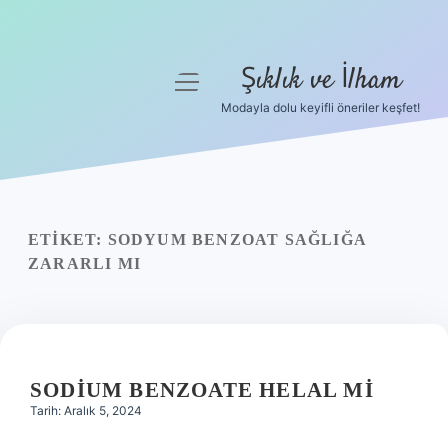
Şıklık ve İlham
menüyü
aç
Modayla dolu keyifli öneriler keşfet!
Anasayfa
Gizlilik Politikası
Yasal Uyarı
ETIKET:
SODYUM BENZOAT SAĞLIĞA
ZARARLI MI
Hakkımızda
SODIUM BENZOATE HELAL MI
Tarih: Aralık 5, 2024