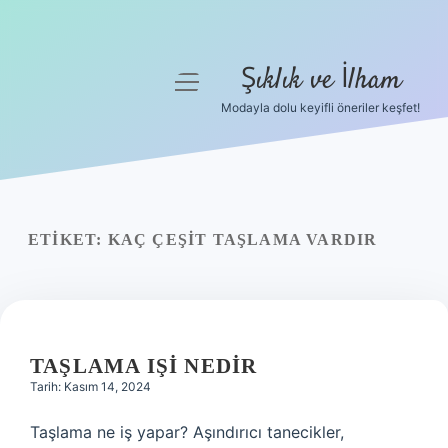
Şıklık ve İlham
menüyü
aç
Modayla dolu keyifli öneriler keşfet!
Anasayfa
Gizlilik Politikası
Yasal Uyarı
ETIKET:
KAÇ ÇEŞIT TAŞLAMA VARDIR
Hakkımızda
TAŞLAMA IŞI NEDIR
Tarih: Kasım 14, 2024
Taşlama ne iş yapar? Aşındırıcı tanecikler,