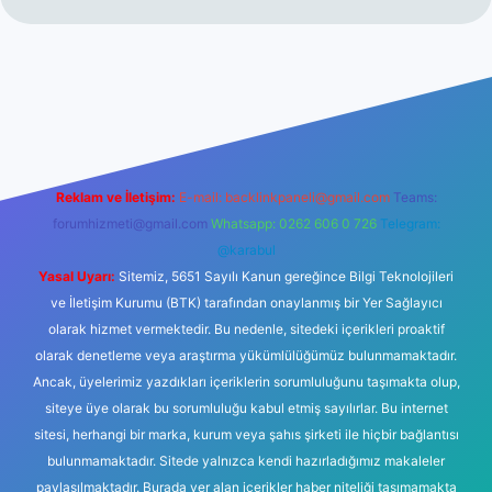
ilbetgir.net/
betexper yeni giriş
Reklam ve İletişim:
E-mail:
backlinkpaneli@gmail.com
Teams:
forumhizmeti@gmail.com
Whatsapp: 0262 606 0 726
Telegram:
@karabul
Yasal Uyarı:
Sitemiz, 5651 Sayılı Kanun gereğince Bilgi Teknolojileri
ve İletişim Kurumu (BTK) tarafından onaylanmış bir Yer Sağlayıcı
olarak hizmet vermektedir. Bu nedenle, sitedeki içerikleri proaktif
olarak denetleme veya araştırma yükümlülüğümüz bulunmamaktadır.
Ancak, üyelerimiz yazdıkları içeriklerin sorumluluğunu taşımakta olup,
siteye üye olarak bu sorumluluğu kabul etmiş sayılırlar. Bu internet
sitesi, herhangi bir marka, kurum veya şahıs şirketi ile hiçbir bağlantısı
bulunmamaktadır. Sitede yalnızca kendi hazırladığımız makaleler
paylaşılmaktadır. Burada yer alan içerikler haber niteliği taşımamakta