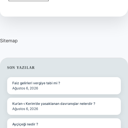
Işi
Nedir
Sitemap
SIDEBAR
SON YAZILAR
Faiz gelirleri vergiye tabi mi ?
Ağustos 6, 2026
Kur’an-ı Kerim’de yasaklanan davranışlar nelerdir ?
Ağustos 6, 2026
Ayçiçeği nedir ?