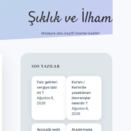
Şıklık ve İlham
Modayla dolu keyifli öneriler keşfet!
https://ilbetgir.net/
bet
SIDEBAR
SON YAZILAR
Faiz gelirleri
Kur’an-ı
vergiye tabi
Kerim’de
mi ?
yasaklanan
Ağustos 6,
davranışlar
2026
nelerdir ?
Ağustos 6,
2026
Ayçiçeği nedir
Araştırmada