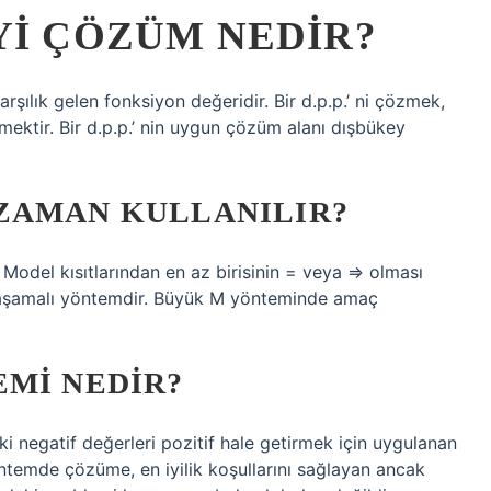
YI ÇÖZÜM NEDIR?
şılık gelen fonksiyon değeridir. Bir d.p.p.’ ni çözmek,
mektir. Bir d.p.p.’ nin uygun çözüm alanı dışbükey
ZAMAN KULLANILIR?
Model kısıtlarından en az birisinin = veya => olması
i aşamalı yöntemdir. Büyük M yönteminde amaç
EMI NEDIR?
i negatif değerleri pozitif hale getirmek için uygulanan
temde çözüme, en iyilik koşullarını sağlayan ancak