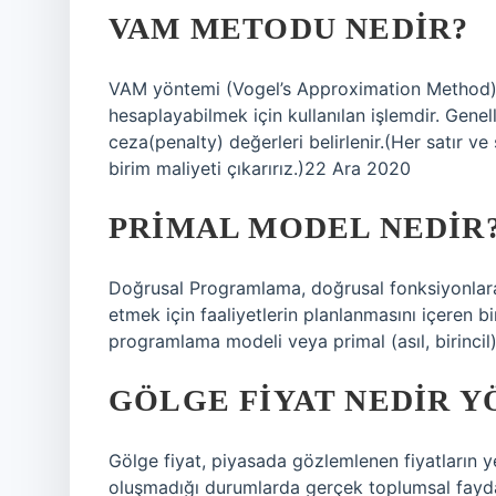
VAM METODU NEDIR?
VAM yöntemi (Vogel’s Approximation Method) 
hesaplayabilmek için kullanılan işlemdir. Genell
ceza(penalty) değerleri belirlenir.(Her satır v
birim maliyeti çıkarırız.)22 Ara 2020
PRIMAL MODEL NEDIR
Doğrusal Programlama, doğrusal fonksiyonlara
etmek için faaliyetlerin planlanmasını içeren 
programlama modeli veya primal (asıl, birincil
GÖLGE FIYAT NEDIR 
Gölge fiyat, piyasada gözlemlenen fiyatların ye
oluşmadığı durumlarda gerçek toplumsal fayda 