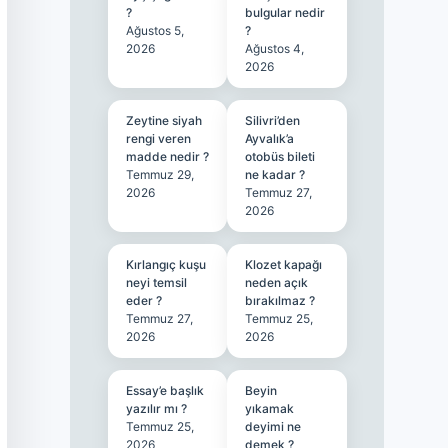
?
bulgular nedir
Ağustos 5,
?
2026
Ağustos 4,
2026
Zeytine siyah
Silivri’den
rengi veren
Ayvalık’a
madde nedir ?
otobüs bileti
Temmuz 29,
ne kadar ?
2026
Temmuz 27,
2026
Kırlangıç kuşu
Klozet kapağı
neyi temsil
neden açık
eder ?
bırakılmaz ?
Temmuz 27,
Temmuz 25,
2026
2026
Essay’e başlık
Beyin
yazılır mı ?
yıkamak
Temmuz 25,
deyimi ne
2026
demek ?