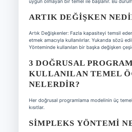
uygun olmayan bir temel ile başlanır. Bu duru
ARTIK DEĞIŞKEN NEDI
Artık Değişkenler: Fazla kapasiteyi temsil ederl
etmek amacıyla kullanılırlar. Yukarıda sözü e
Yönteminde kullanılan bir başka değişken çeşi
3 DOĞRUSAL PROGRA
KULLANILAN TEMEL Ö
NELERDIR?
Her doğrusal programlama modelinin üç temel b
kısıtlar.
SIMPLEKS YÖNTEMI N