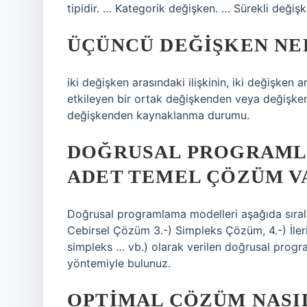
tipidir. … Kategorik değişken. … Sürekli değişk
ÜÇÜNCÜ DEĞIŞKEN NE
iki değişken arasındaki ilişkinin, iki değişken a
etkileyen bir ortak değişkenden veya değişke
değişkenden kaynaklanma durumu.
DOĞRUSAL PROGRAMLA
ADET TEMEL ÇÖZÜM V
Doğrusal programlama modelleri aşağıda sıralan
Cebirsel Çözüm 3.-) Simpleks Çözüm, 4.-) İle
simpleks … vb.) olarak verilen doğrusal prog
yöntemiyle bulunuz.
OPTIMAL ÇÖZÜM NASI