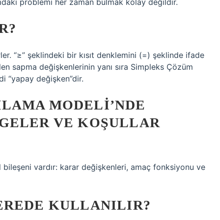
mdaki problemi her zaman bulmak kolay değildir.
R?
er. “≥” şeklindeki bir kısıt denklemini (=) şeklinde ifade
dilen sapma değişkenlerinin yanı sıra Simpleks Çözüm
di “yapay değişken”dir.
MLAMA MODELI’NDE
GELER VE KOŞULLAR
ileşeni vardır: karar değişkenleri, amaç fonksiyonu ve
EREDE KULLANILIR?