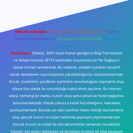
ttps://ilbetgir.net/
betexper yeni giriş
Reklam ve İletişim:
E-mail:
backlinkpaneli@gmail.com
Teams:
forumhizmeti@gmail.com
Whatsapp: 0262 606 0 726
Telegram:
@karabul
Yasal Uyarı:
Sitemiz, 5651 Sayılı Kanun gereğince Bilgi Teknolojileri
ve İletişim Kurumu (BTK) tarafından onaylanmış bir Yer Sağlayıcı
olarak hizmet vermektedir. Bu nedenle, sitedeki içerikleri proaktif
olarak denetleme veya araştırma yükümlülüğümüz bulunmamaktadır.
Ancak, üyelerimiz yazdıkları içeriklerin sorumluluğunu taşımakta olup,
siteye üye olarak bu sorumluluğu kabul etmiş sayılırlar. Bu internet
sitesi, herhangi bir marka, kurum veya şahıs şirketi ile hiçbir bağlantısı
bulunmamaktadır. Sitede yalnızca kendi hazırladığımız makaleler
paylaşılmaktadır. Burada yer alan içerikler haber niteliği taşımamakta
olup, gerçek kurum ve kişiler hakkında paylaşım yapılmamaktadır.
Gerçek kurum ve kişiler ile isim benzerlikleri tamamen tesadüfidir.
Sitemiz, kar amacı gütmeyen ve tamamen ücretsiz bir bilgi paylaşım