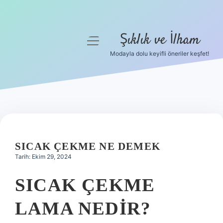
Şıklık ve İlham
menüyü
aç
Modayla dolu keyifli öneriler keşfet!
Anasayfa
Gizlilik Politikası
Yasal Uyarı
Hakkımızda
SICAK ÇEKME NE DEMEK
Tarih: Ekim 29, 2024
SICAK ÇEKME
LAMA NEDIR?