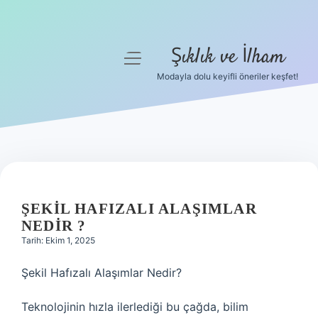
Şıklık ve İlham
menüyü
aç
Modayla dolu keyifli öneriler keşfet!
Anasayfa
Gizlilik Politikası
Yasal Uyarı
Hakkımızda
ŞEKIL HAFIZALI ALAŞIMLAR
NEDIR ?
Tarih: Ekim 1, 2025
Şekil Hafızalı Alaşımlar Nedir?
Teknolojinin hızla ilerlediği bu çağda, bilim