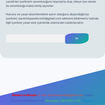
yazdıkları içeriklerin sorumluluğunu taşımakta olup, siteye üye olarak
bu sorumluluğu kabul etmiş sayılırlar.
Hukuka ve yasal düzenlemelere aykırı olduğunu düşündüğünüz
içerikleri,
backlinkpanelicomtr@gmail.com
adresine bildirmeniz halinde,
ilgili içerikler yasal süre içerisinde sitemizden kaldırılacaktır.
Arama
etgir.net/
betexper yeni giriş
Reklam ve İletişim:
E-mail:
backlinkpaneli@gmail.com
Teams:
forumhizmeti@gmail.com
Whatsapp: 0262 606 0 726
Telegram: