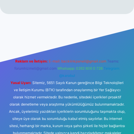
https://ilbetgir.net/
betexper yeni giriş
Reklam ve İletişim:
E-mail:
backlinkpaneli@gmail.com
Teams:
forumhizmeti@gmail.com
Whatsapp: 0262 606 0 726
Telegram:
@karabul
Yasal Uyarı:
Sitemiz, 5651 Sayılı Kanun gereğince Bilgi Teknolojileri
ve İletişim Kurumu (BTK) tarafından onaylanmış bir Yer Sağlayıcı
olarak hizmet vermektedir. Bu nedenle, sitedeki içerikleri proaktif
olarak denetleme veya araştırma yükümlülüğümüz bulunmamaktadır.
Ancak, üyelerimiz yazdıkları içeriklerin sorumluluğunu taşımakta olup,
siteye üye olarak bu sorumluluğu kabul etmiş sayılırlar. Bu internet
sitesi, herhangi bir marka, kurum veya şahıs şirketi ile hiçbir bağlantısı
bulunmamaktadır. Sitede yalnızca kendi hazırladığımız makaleler