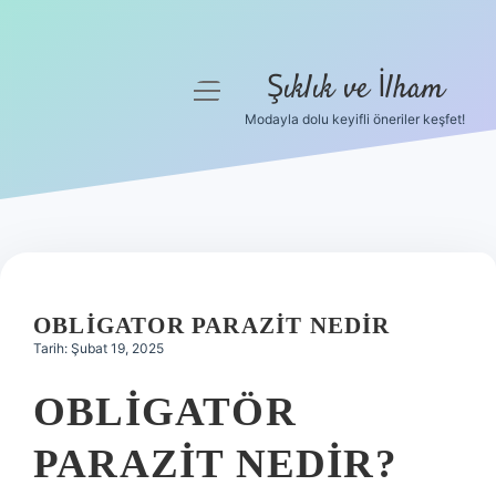
Şıklık ve İlham
menüyü
aç
Modayla dolu keyifli öneriler keşfet!
Anasayfa
Gizlilik Politikası
Yasal Uyarı
Hakkımızda
OBLIGATOR PARAZIT NEDIR
Tarih: Şubat 19, 2025
OBLIGATÖR
PARAZIT NEDIR?