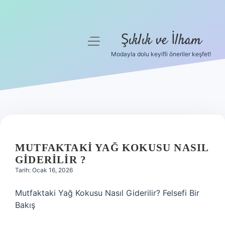
Şıklık ve İlham
menüyü
aç
Modayla dolu keyifli öneriler keşfet!
Anasayfa
Gizlilik Politikası
Yasal Uyarı
Hakkımızda
MUTFAKTAKI YAĞ KOKUSU NASIL
GIDERILIR ?
Tarih: Ocak 16, 2026
Mutfaktaki Yağ Kokusu Nasıl Giderilir? Felsefi Bir
Bakış