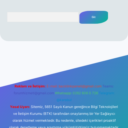
Arama
iş
Reklam ve İletişim:
E-mail:
backlinkpaneli@gmail.com
Teams:
forumhizmeti@gmail.com
Whatsapp: 0262 606 0 726
Telegram:
@karabul
Yasal Uyarı:
Sitemiz, 5651 Sayılı Kanun gereğince Bilgi Teknolojileri
ve İletişim Kurumu (BTK) tarafından onaylanmış bir Yer Sağlayıcı
olarak hizmet vermektedir. Bu nedenle, sitedeki içerikleri proaktif
olarak denetleme veya araştırma yükümlülüğümüz bulunmamaktadır.