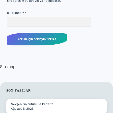
site adresim bu tarayıcıya kaydedilsin.
9 - 5 kaçtır?
*
Sitemap
SIDEBAR
SON YAZILAR
Nevşehir’in nüfusu ne kadar ?
Ağustos 8, 2026