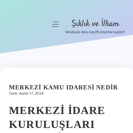
Şıklık ve İlham
menüyü
aç
Modayla dolu keyifli öneriler keşfet!
Anasayfa
Gizlilik Politikası
Yasal Uyarı
Hakkımızda
MERKEZI KAMU IDARESI NEDIR
Tarih: Aralık 17, 2024
MERKEZI IDARE
KURULUŞLARI