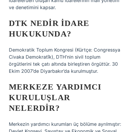
idarelerden oluşan kamu idarelerinin mali yönetim
ve denetimini kapsar.
DTK NEDIR IDARE
HUKUKUNDA?
Demokratik Toplum Kongresi (Kürtçe: Congressya
Civaka Demokratîk), DTH’nin sivil toplum
örgütlerini tek çatı altında birleştiren örgüttür. 30
Ekim 2007’de Diyarbakır’da kurulmuştur.
MERKEZE YARDIMCI
KURULUŞLAR
NELERDIR?
Merkezin yardımcı kurumları üç bölüme ayrılmıştır:
Devlet Konseyi, Sayıştay ve Ekonomik ve Sosyal