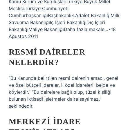
Kamu Kurum ve KuruluşlarıTürkiye Büyük Millet
Meclisi.Türkiye Cumhuriyeti
CumhurbaşkanlığıBaşbakanlık.Adalet BakanlığıMilli
Savunma Bakanlığıİç İşleri BakanlığıDış İşleri
BakanlığıMaliye BakanlığıDaha fazla makale…•18
Ağustos 2011
RESMI DAIRELER
NELERDIR?
“Bu Kanunda belirtilen resmi dairenin amacı, genel
ve özel bütçeli idareler, il özel idareleri, belde ve
köylerdir.” “Bu dairelere bağlı olup, tüzel kişiliği
bulunan iktisadi işletmeler daire sayılmaz.”
şeklindedir.
MERKEZI IDARE