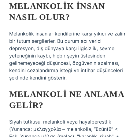
MELANKOLIK INSAN
NASIL OLUR?
Melankolik insanlar kendilerine karşı yıkıcı ve zalim
bir tutum sergilerler. Bu durum acı verici
depresyon, dış dünyaya karşı ilgisizlik, sevme
yeteneğinin kaybı, hiçbir şeyin üstesinden
gelinemeyeceği düşüncesi, özgüvenin azalması,
kendini cezalandırma isteği ve intihar düşünceleri
şeklinde kendini gösterir.
MELANKOLI NE ANLAMA
GELIR?
Siyah tutkusu, melankoli veya hayalperestlik
(Yunanca: μελαγχολία – melankolia, “üzüntü” <
Eski Yunanca μέλας (melas), "karanlık, siyah", +