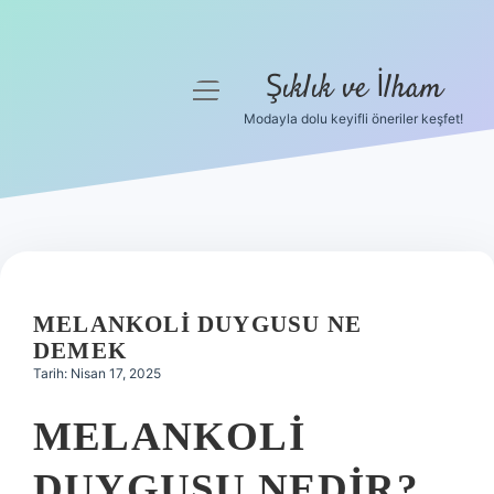
Şıklık ve İlham
menüyü
aç
Modayla dolu keyifli öneriler keşfet!
Anasayfa
Gizlilik Politikası
Yasal Uyarı
Hakkımızda
MELANKOLI DUYGUSU NE
DEMEK
Tarih: Nisan 17, 2025
MELANKOLI
DUYGUSU NEDIR?