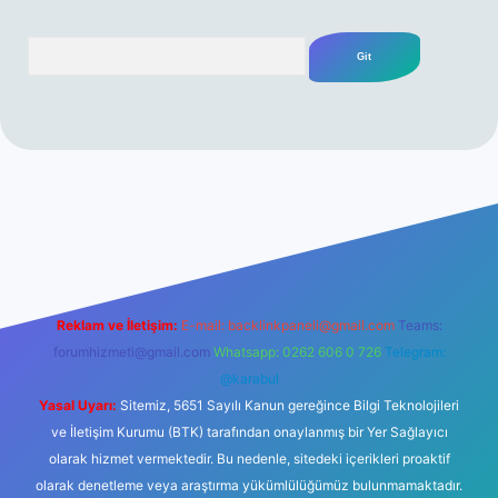
Arama
ttps://ilbetgir.net/
betexper yeni giriş
Reklam ve İletişim:
E-mail:
backlinkpaneli@gmail.com
Teams:
forumhizmeti@gmail.com
Whatsapp: 0262 606 0 726
Telegram:
@karabul
Yasal Uyarı:
Sitemiz, 5651 Sayılı Kanun gereğince Bilgi Teknolojileri
ve İletişim Kurumu (BTK) tarafından onaylanmış bir Yer Sağlayıcı
olarak hizmet vermektedir. Bu nedenle, sitedeki içerikleri proaktif
olarak denetleme veya araştırma yükümlülüğümüz bulunmamaktadır.