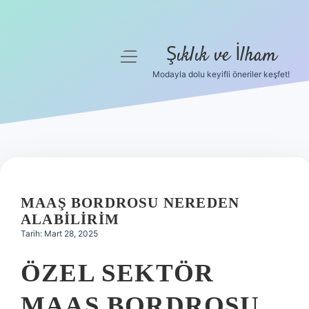
Şıklık ve İlham
menüyü
aç
Modayla dolu keyifli öneriler keşfet!
Anasayfa
Gizlilik Politikası
Yasal Uyarı
Hakkımızda
MAAŞ BORDROSU NEREDEN
ALABILIRIM
Tarih: Mart 28, 2025
ÖZEL SEKTÖR
MAAŞ BORDROSU