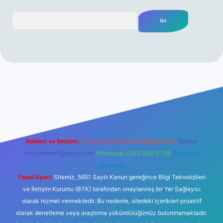
Arama
tgir.net/
betexper yeni giriş
Reklam ve İletişim:
E-mail:
backlinkpaneli@gmail.com
Teams:
forumhizmeti@gmail.com
Whatsapp: 0262 606 0 726
Telegram:
@karabul
Yasal Uyarı:
Sitemiz, 5651 Sayılı Kanun gereğince Bilgi Teknolojileri
ve İletişim Kurumu (BTK) tarafından onaylanmış bir Yer Sağlayıcı
olarak hizmet vermektedir. Bu nedenle, sitedeki içerikleri proaktif
olarak denetleme veya araştırma yükümlülüğümüz bulunmamaktadır.