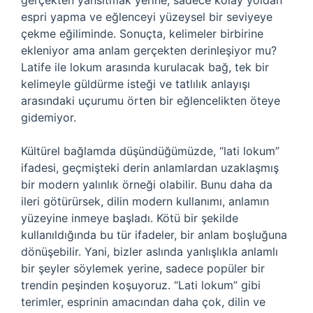
gerçekten yansıtmak yerine, sadece kolay yoldan
espri yapma ve eğlenceyi yüzeysel bir seviyeye
çekme eğiliminde. Sonuçta, kelimeler birbirine
ekleniyor ama anlam gerçekten derinleşiyor mu?
Latife ile lokum arasında kurulacak bağ, tek bir
kelimeyle güldürme isteği ve tatlılık anlayışı
arasındaki uçurumu örten bir eğlencelikten öteye
gidemiyor.
Kültürel bağlamda düşündüğümüzde, “lati lokum”
ifadesi, geçmişteki derin anlamlardan uzaklaşmış
bir modern yalınlık örneği olabilir. Bunu daha da
ileri götürürsek, dilin modern kullanımı, anlamın
yüzeyine inmeye başladı. Kötü bir şekilde
kullanıldığında bu tür ifadeler, bir anlam boşluğuna
dönüşebilir. Yani, bizler aslında yanlışlıkla anlamlı
bir şeyler söylemek yerine, sadece popüler bir
trendin peşinden koşuyoruz. “Lati lokum” gibi
terimler, esprinin amacından daha çok, dilin ve