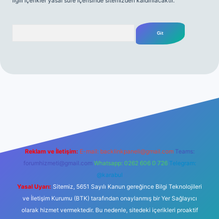
ilgili içerikler yasal süre içerisinde sitemizden kaldırılacaktır.
Arama
etgir.net/
betexper yeni giriş
Reklam ve İletişim:
E-mail:
backlinkpaneli@gmail.com
Teams:
forumhizmeti@gmail.com
Whatsapp: 0262 606 0 726
Telegram:
@karabul
Yasal Uyarı:
Sitemiz, 5651 Sayılı Kanun gereğince Bilgi Teknolojileri
ve İletişim Kurumu (BTK) tarafından onaylanmış bir Yer Sağlayıcı
olarak hizmet vermektedir. Bu nedenle, sitedeki içerikleri proaktif