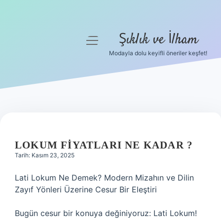
Şıklık ve İlham
menüyü
aç
Modayla dolu keyifli öneriler keşfet!
Anasayfa
Gizlilik Politikası
Yasal Uyarı
Hakkımızda
LOKUM FIYATLARI NE KADAR ?
Tarih: Kasım 23, 2025
Lati Lokum Ne Demek? Modern Mizahın ve Dilin
Zayıf Yönleri Üzerine Cesur Bir Eleştiri
Bugün cesur bir konuya değiniyoruz: Lati Lokum!