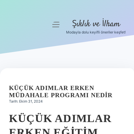
Şıklık ve İlham
menüyü
aç
Modayla dolu keyifli öneriler keşfet!
Anasayfa
Gizlilik Politikası
Yasal Uyarı
Hakkımızda
KÜÇÜK ADIMLAR ERKEN
MÜDAHALE PROGRAMI NEDIR
Tarih: Ekim 31, 2024
KÜÇÜK ADIMLAR
ERKEN EĞITIM