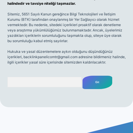
halindedir ve tavsiye niteliği taşımazlar.
Sitemiz, 5651 Sayılı Kanun gereğince Bilgi Teknolojileri ve İletişim
Kurumu (BTK) tarafından onaylanmış bir Yer Sağlayıcı olarak hizmet
vermektedir. Bu nedenle, sitedeki içerikleri proaktif olarak denetleme
veya araştırma yükümlülüğümüz bulunmamaktadır. Ancak, üyelerimiz
yazdıkları içeriklerin sorumluluğunu taşımakta olup, siteye üye olarak
bu sorumluluğu kabul etmiş sayılırlar.
Hukuka ve yasal düzenlemelere aykırı olduğunu düşündüğünüz
içerikleri,
backlinkpanelicomtr@gmail.com
adresine bildirmeniz halinde,
ilgili içerikler yasal süre içerisinde sitemizden kaldırılacaktır.
Arama
s://ilbetgir.net/
betexper yeni giriş