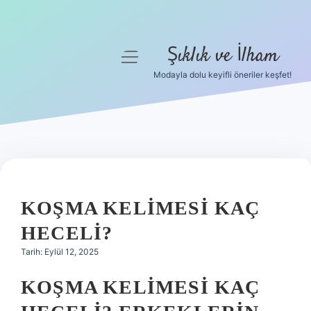
Şıklık ve İlham
menüyü
aç
Modayla dolu keyifli öneriler keşfet!
Anasayfa
Gizlilik Politikası
Yasal Uyarı
Hakkımızda
KOŞMA KELIMESI KAÇ
HECELI?
Tarih: Eylül 12, 2025
KOŞMA KELIMESI KAÇ