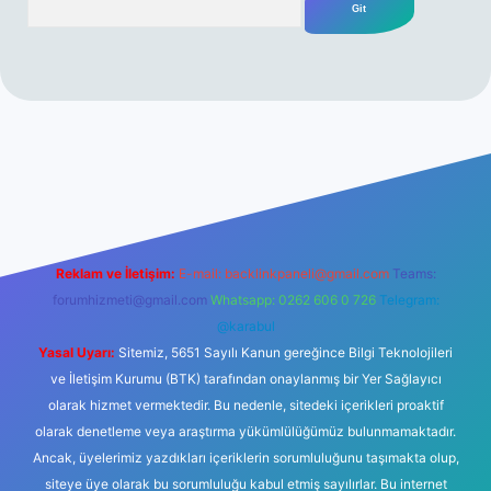
iriş
Reklam ve İletişim:
E-mail:
backlinkpaneli@gmail.com
Teams:
forumhizmeti@gmail.com
Whatsapp: 0262 606 0 726
Telegram:
@karabul
Yasal Uyarı:
Sitemiz, 5651 Sayılı Kanun gereğince Bilgi Teknolojileri
ve İletişim Kurumu (BTK) tarafından onaylanmış bir Yer Sağlayıcı
olarak hizmet vermektedir. Bu nedenle, sitedeki içerikleri proaktif
olarak denetleme veya araştırma yükümlülüğümüz bulunmamaktadır.
Ancak, üyelerimiz yazdıkları içeriklerin sorumluluğunu taşımakta olup,
siteye üye olarak bu sorumluluğu kabul etmiş sayılırlar. Bu internet