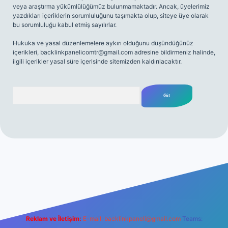
veya araştırma yükümlülüğümüz bulunmamaktadır. Ancak, üyelerimiz
yazdıkları içeriklerin sorumluluğunu taşımakta olup, siteye üye olarak
bu sorumluluğu kabul etmiş sayılırlar.
Hukuka ve yasal düzenlemelere aykırı olduğunu düşündüğünüz
içerikleri,
backlinkpanelicomtr@gmail.com
adresine bildirmeniz halinde,
ilgili içerikler yasal süre içerisinde sitemizden kaldırılacaktır.
Arama
iriş
Reklam ve İletişim:
E-mail:
backlinkpaneli@gmail.com
Teams: