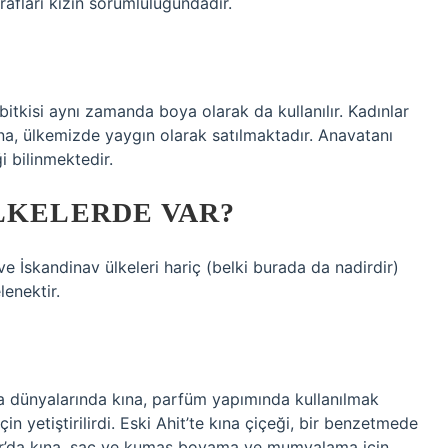
fları kızın sorumluluğundadır.
itkisi aynı zamanda boya olarak da kullanılır. Kadınlar
ına, ülkemizde yaygın olarak satılmaktadır. Anavatanı
i bilinmektedir.
LKELERDE VAR?
 İskandinav ülkeleri hariç (belki burada da nadirdir)
enektir.
a dünyalarında kına, parfüm yapımında kullanılmak
n yetiştirilirdi. Eski Ahit’te kına çiçeği, bir benzetmede
Mısır’da kına, saç ve kumaş boyama ve mumyalama için