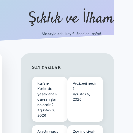
Şıklık ve İlham
Modayla dolu keyifli öneriler keşfet!
https://ilbetgir.net/
be
SIDEBAR
SON YAZILAR
Kur’an-ı
Ayçiçeği nedir
Kerim’de
?
yasaklanan
Ağustos 5,
davranışlar
2026
nelerdir ?
Ağustos 6,
2026
Araştırmada
Zeytine siyah