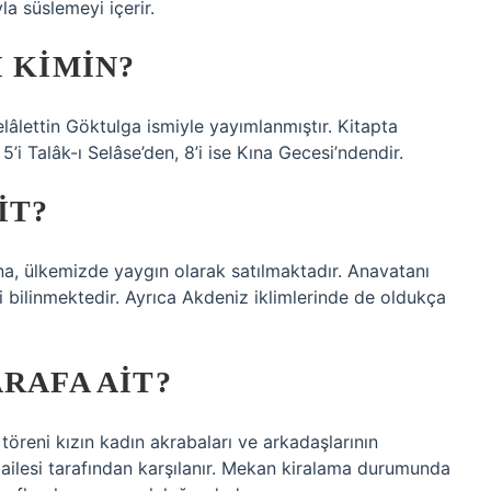
a süslemeyi içerir.
I KIMIN?
lâlettin Göktulga ismiyle yayımlanmıştır. Kitapta
i Talâk-ı Selâse’den, 8’i ise Kına Gecesi’ndendir.
IT?
ına, ülkemizde yaygın olarak satılmaktadır. Anavatanı
i bilinmektedir. Ayrıca Akdeniz iklimlerinde de oldukça
RAFA AIT?
 töreni kızın kadın akrabaları ve arkadaşlarının
ın ailesi tarafından karşılanır. Mekan kiralama durumunda