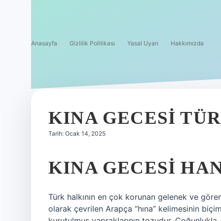
Anasayfa
Gizlilik Politikası
Yasal Uyarı
Hakkımızda
KINA GECESI TÜ
Tarih: Ocak 14, 2025
KINA GECESI HAN
Türk halkının en çok korunan gelenek ve görene
olarak çevrilen Arapça “hına” kelimesinin biçimi
kurutulmuş yapraklarının tozudur. Çoğunlukla Afr