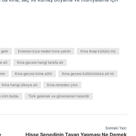
 gelir
Evlenen kıza neden kına yakılır
Kına Arap kültürü mü
e ait
Kına gecesi hangi tarafa ait
min
Kına gecesi kime aittir
Kına gecesi kültürümüze ait mi
Kına hangi ülkeye ait
Kına nereden çıktı
ı kim buldu
Türk gelenek ve görenekleri nelerdir
Sonraki Yazı
e
Hisse Senedinin Tavan Yapması Ne Demek