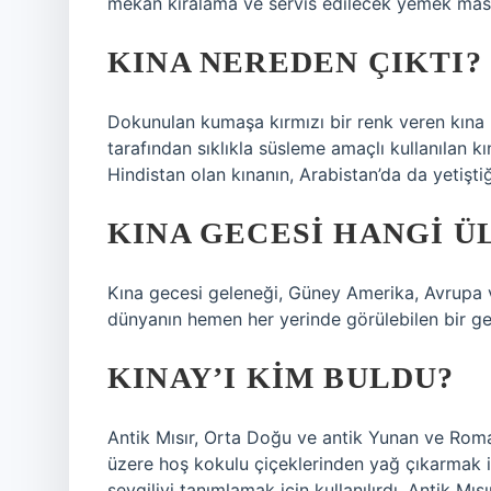
mekan kiralama ve servis edilecek yemek masra
KINA NEREDEN ÇIKTI?
Dokunulan kumaşa kırmızı bir renk veren kına b
tarafından sıklıkla süsleme amaçlı kullanılan k
Hindistan olan kınanın, Arabistan’da da yetiştiğ
KINA GECESI HANGI Ü
Kına gecesi geleneği, Güney Amerika, Avrupa ve
dünyanın hemen her yerinde görülebilen bir gel
KINAY’I KIM BULDU?
Antik Mısır, Orta Doğu ve antik Yunan ve Rom
üzere hoş kokulu çiçeklerinden yağ çıkarmak içi
sevgiliyi tanımlamak için kullanılırdı. Antik 