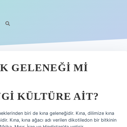
RK GELENEĞI MI
GI KÜLTÜRE AIT?
klerinden biri de kına geleneğidir. Kına, dilimize kına
dir. Kına, kına ağacı adı verilen dikotiledon bir bitkinin
ika, Mısır, İran ve Hindistan’da yetişir.