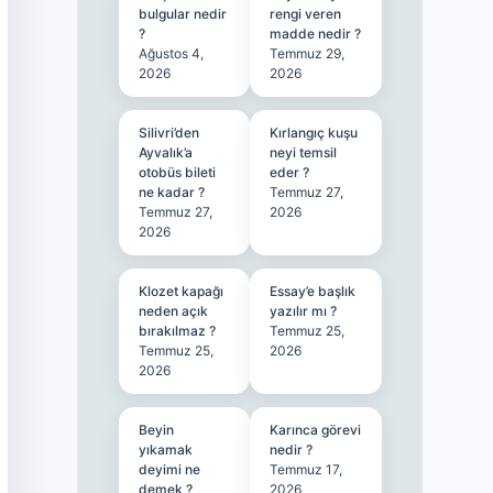
bulgular nedir
rengi veren
?
madde nedir ?
Ağustos 4,
Temmuz 29,
2026
2026
Silivri’den
Kırlangıç kuşu
Ayvalık’a
neyi temsil
otobüs bileti
eder ?
ne kadar ?
Temmuz 27,
Temmuz 27,
2026
2026
Klozet kapağı
Essay’e başlık
neden açık
yazılır mı ?
bırakılmaz ?
Temmuz 25,
Temmuz 25,
2026
2026
Beyin
Karınca görevi
yıkamak
nedir ?
deyimi ne
Temmuz 17,
demek ?
2026