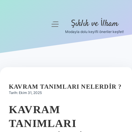
Şıklık ve İlham
menüyü
aç
Modayla dolu keyifli öneriler keşfet!
Anasayfa
Gizlilik Politikası
Yasal Uyarı
Hakkımızda
KAVRAM TANIMLARI NELERDIR ?
Tarih: Ekim 31, 2025
KAVRAM
TANIMLARI