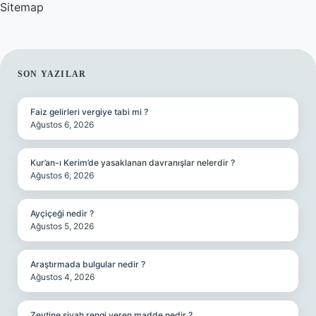
Sitemap
SIDEBAR
SON YAZILAR
Faiz gelirleri vergiye tabi mi ?
Ağustos 6, 2026
Kur’an-ı Kerim’de yasaklanan davranışlar nelerdir ?
Ağustos 6, 2026
Ayçiçeği nedir ?
Ağustos 5, 2026
Araştırmada bulgular nedir ?
Ağustos 4, 2026
Zeytine siyah rengi veren madde nedir ?