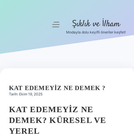
Şıklık ve İlham
menüyü
aç
Modayla dolu keyifli öneriler keşfet!
Anasayfa
Gizlilik Politikası
Yasal Uyarı
Hakkımızda
KAT EDEMEYIZ NE DEMEK ?
Tarih: Ekim 19, 2025
KAT EDEMEYIZ NE
DEMEK? KÜRESEL VE
YEREL