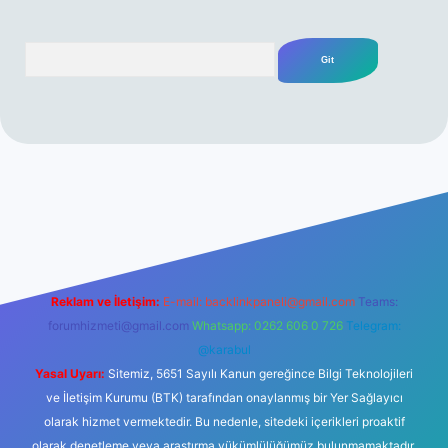
Arama
iş
Reklam ve İletişim:
E-mail:
backlinkpaneli@gmail.com
Teams:
forumhizmeti@gmail.com
Whatsapp: 0262 606 0 726
Telegram:
@karabul
Yasal Uyarı:
Sitemiz, 5651 Sayılı Kanun gereğince Bilgi Teknolojileri
ve İletişim Kurumu (BTK) tarafından onaylanmış bir Yer Sağlayıcı
olarak hizmet vermektedir. Bu nedenle, sitedeki içerikleri proaktif
olarak denetleme veya araştırma yükümlülüğümüz bulunmamaktadır.