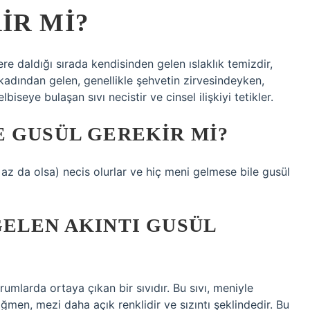
IR MI?
e daldığı sırada kendisinden gelen ıslaklık temizdir,
adından gelen, genellikle şehvetin zirvesindeyken,
iseye bulaşan sıvı necistir ve cinsel ilişkiyi tetikler.
 GUSÜL GEREKIR MI?
 az da olsa) necis olurlar ve hiç meni gelmese bile gusül
ELEN AKINTI GUSÜL
umlarda ortaya çıkan bir sıvıdır. Bu sıvı, meniyle
ağmen, mezi daha açık renklidir ve sızıntı şeklindedir. Bu