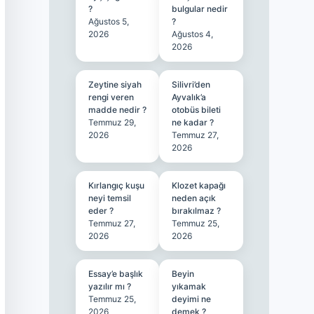
?
bulgular nedir
Ağustos 5,
?
2026
Ağustos 4,
2026
Zeytine siyah
Silivri’den
rengi veren
Ayvalık’a
madde nedir ?
otobüs bileti
Temmuz 29,
ne kadar ?
2026
Temmuz 27,
2026
Kırlangıç kuşu
Klozet kapağı
neyi temsil
neden açık
eder ?
bırakılmaz ?
Temmuz 27,
Temmuz 25,
2026
2026
Essay’e başlık
Beyin
yazılır mı ?
yıkamak
Temmuz 25,
deyimi ne
2026
demek ?