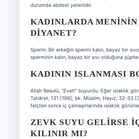
durumda abdest yeterlidir.
KADINLARDA MENININ 
DIYANET?
Sperm: Bir erkeğin spermi kalın, beyaz bir sıvıdı
sperminin kalın, beyaz bir sıvı olduğuna şüphe yo
KADININ ISLANMASI B
Allah Resulü, “Evet!” buyurdu. Eğer ıslaklık gö
Tahâret, 131 [196]; bk. Müslim, Hayız, 32-33 [3
felçten sonra iç çamaşırlarında ıslaklık görürle
ZEVK SUYU GELIRSE I
KILINIR MI?