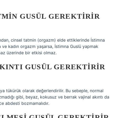
TMIN GUSÜL GEREKTIRIR
an, cinsel tatmin (orgazm) elde ettiklerinde İstimna
ırsa ve kadın orgazm yaşarsa, İstimna Guslü yapmak
az üzerinde bir etkisi olmaz.
KINTI GUSÜL GEREKTIRIR
eya tükürük olarak değerlendirilir. Bu sebeple, normal
zmadığı gibi, beyaz, kokusuz ve berrak vajinal akıntı da
ce abdesti bozmamalıdır.
ELMESI GUSÜL GEREKTIRIR