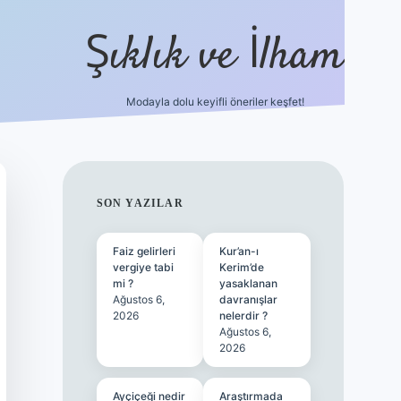
Şıklık ve İlham
Modayla dolu keyifli öneriler keşfet!
https://ilbetgir.net/
betexper yeni giriş
SIDEBAR
SON YAZILAR
Faiz gelirleri
Kur’an-ı
vergiye tabi
Kerim’de
mi ?
yasaklanan
Ağustos 6,
davranışlar
2026
nelerdir ?
Ağustos 6,
2026
Ayçiçeği nedir
Araştırmada