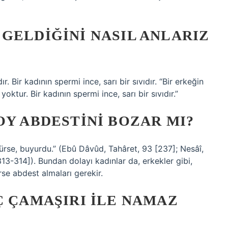
GELDIĞINI NASIL ANLARIZ
r. Bir kadının spermi ince, sarı bir sıvıdır. “Bir erkeğin
ktur. Bir kadının spermi ince, sarı bir sıvıdır.”
OY ABDESTINI BOZAR MI?
rürse, buyurdu.” (Ebû Dâvûd, Tahâret, 93 [237]; Nesâî,
13-314]). Bundan dolayı kadınlar da, erkekler gibi,
rse abdest almaları gerekir.
Ç ÇAMAŞIRI ILE NAMAZ