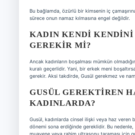
Bu bağlamda, özürlü bir kimsenin iç çamaşırına 
sürece onun namaz kılmasına engel değildir.
KADIN KENDI KENDINI
GEREKIR MI?
Ancak kadınların boşalması mümkün olmadığınd
kuralı geçerlidir. Yani, bir erkek meni boşalt
gerekir. Aksi takdirde, Gusül gerekmez ve nam
GUSÜL GEREKTIREN H
KADINLARDA?
Gusül, kadınlarda cinsel ilişki veya haz veren
dönemi sona erdiğinde gereklidir. Bu nedenle,
muayene veya rahim ultrasonu taraması için g