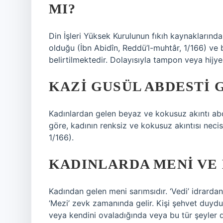
MI?
Din İşleri Yüksek Kurulunun fıkıh kaynaklarınd
olduğu (İbn Abidîn, Reddü’l-muhtâr, 1/166) v
belirtilmektedir. Dolayısıyla tampon veya hijy
KAZI GUSÜL ABDESTI 
Kadınlardan gelen beyaz ve kokusuz akıntı abd
göre, kadının renksiz ve kokusuz akıntısı nec
1/166).
KADINLARDA MENI VE 
Kadından gelen meni sarımsıdır. ‘Vedi’ idrardan
‘Mezi’ zevk zamanında gelir. Kişi şehvet duyd
veya kendini ovaladığında veya bu tür şeyler