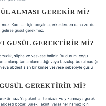
ÜL ALMASI GEREKIR MI?
tirmez. Kadınlar için boşalma, erkeklerden daha zordur.
ı gelirse gusül gerekmez.
I GUSÜL GEREKTIRIR MI?
rarsızlık, şüphe ve vesvese halidir. Bu durum, çoğu
 tamamlanıp tamamlanmadığı veya bozulup bozulmadığı
 veya abdest alan bir kimse vesvese sebebiyle guslü
 GUSÜL GEREKTIRIR MI?
ektirmez. Yaş akıntılar temizdir ve yıkanmaya gerek
abdesti bozar. Sürekli akıntı varsa her namaz için