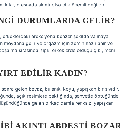
 kılar, o esnada akıntı olsa bile önemli değildir.
NGI DURUMLARDA GELIR?
 erkeklerdeki ereksiyona benzer şekilde vajinaya
yon meydana gelir ve orgazm için zemin hazırlanır ve
oşalma sırasında, tıpkı erkeklerde olduğu gibi, meni
YIRT EDILIR KADIN?
 sonra gelen beyaz, bulanık, koyu, yapışkan bir sıvıdır.
uğunda, açık resimlere baktığında, şehvetle öptüğünde
 düşündüğünde gelen birkaç damla renksiz, yapışkan
BI AKINTI ABDESTI BOZAR