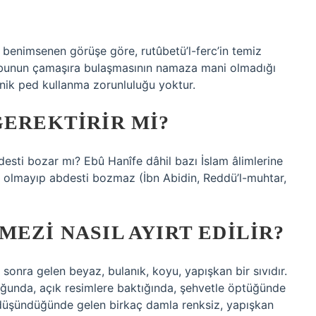
a benimsenen görüşe göre, rutûbetü’l-ferc’in temiz
e bunun çamaşıra bulaşmasının namaza mani olmadığı
enik ped kullanma zorunluluğu yoktur.
GEREKTIRIR MI?
esti bozar mı? Ebû Hanîfe dâhil bazı İslam âlimlerine
is olmayıp abdesti bozmaz (İbn Abidin, Reddü’l-muhtar,
MEZI NASIL AYIRT EDILIR?
 sonra gelen beyaz, bulanık, koyu, yapışkan bir sıvıdır.
uğunda, açık resimlere baktığında, şehvetle öptüğünde
 düşündüğünde gelen birkaç damla renksiz, yapışkan