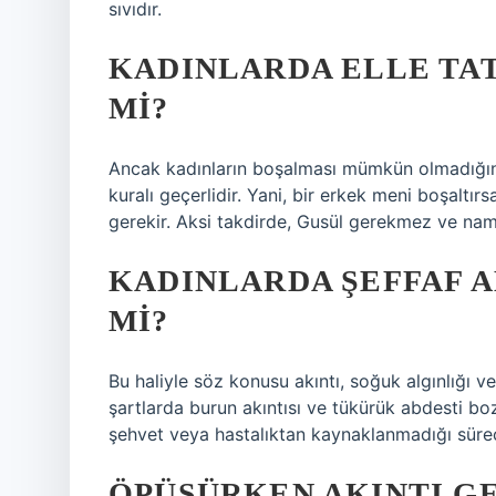
sıvıdır.
KADINLARDA ELLE TA
MI?
Ancak kadınların boşalması mümkün olmadığınd
kuralı geçerlidir. Yani, bir erkek meni boşalt
gerekir. Aksi takdirde, Gusül gerekmez ve nam
KADINLARDA ŞEFFAF A
MI?
Bu haliyle söz konusu akıntı, soğuk algınlığı v
şartlarda burun akıntısı ve tükürük abdesti bo
şehvet veya hastalıktan kaynaklanmadığı süre
ÖPÜŞÜRKEN AKINTI G