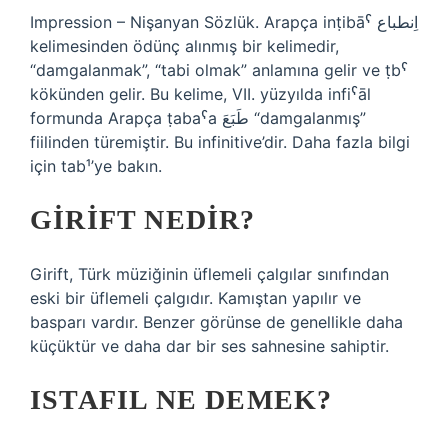
Impression – Nişanyan Sözlük. Arapça inṭibāˁ اِنطباع
kelimesinden ödünç alınmış bir kelimedir,
“damgalanmak”, “tabi olmak” anlamına gelir ve ṭbˁ
kökünden gelir. Bu kelime, VII. yüzyılda infiˁāl
formunda Arapça ṭabaˁa طَبَعَ “damgalanmış”
fiilinden türemiştir. Bu infinitive’dir. Daha fazla bilgi
için tab¹’ye bakın.
GIRIFT NEDIR?
Girift, Türk müziğinin üflemeli çalgılar sınıfından
eski bir üflemeli çalgıdır. Kamıştan yapılır ve
basparı vardır. Benzer görünse de genellikle daha
küçüktür ve daha dar bir ses sahnesine sahiptir.
ISTAFIL NE DEMEK?