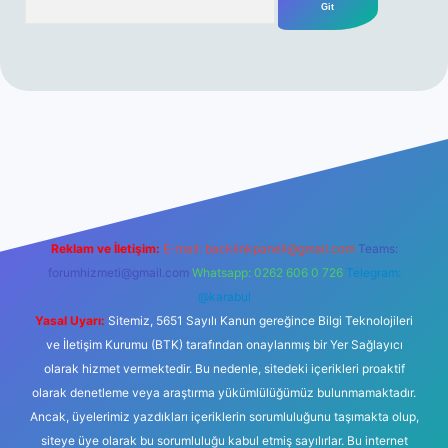
iş
Reklam ve İletişim:
E-mail:
backlinkpaneli@gmail.com
Teams:
forumhizmeti@gmail.com
Whatsapp: 0262 606 0 726
Telegram:
@karabul
Yasal Uyarı:
Sitemiz, 5651 Sayılı Kanun gereğince Bilgi Teknolojileri
ve İletişim Kurumu (BTK) tarafından onaylanmış bir Yer Sağlayıcı
olarak hizmet vermektedir. Bu nedenle, sitedeki içerikleri proaktif
olarak denetleme veya araştırma yükümlülüğümüz bulunmamaktadır.
Ancak, üyelerimiz yazdıkları içeriklerin sorumluluğunu taşımakta olup,
siteye üye olarak bu sorumluluğu kabul etmiş sayılırlar. Bu internet