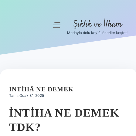
Şıklık ve İlham
menüyü
aç
Modayla dolu keyifli öneriler keşfet!
Anasayfa
Gizlilik Politikası
Yasal Uyarı
Hakkımızda
INTIHÂ NE DEMEK
Tarih: Ocak 31, 2025
İNTIHA NE DEMEK
TDK?