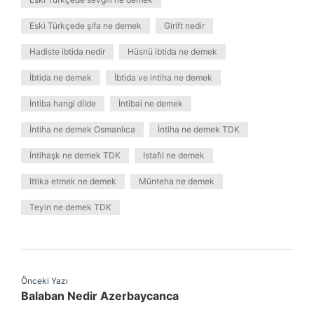
Eski Türkçede şifa ne demek
Girift nedir
Hadiste ibtida nedir
Hüsnü ibtida ne demek
İbtida ne demek
İbtida ve intiha ne demek
İntiba hangi dilde
İntibai ne demek
İntiha ne demek Osmanlıca
İntiha ne demek TDK
İntihaşk ne demek TDK
Istafıl ne demek
Ittika etmek ne demek
Münteha ne demek
Teyin ne demek TDK
Önceki Yazı
Balaban Nedir Azerbaycanca