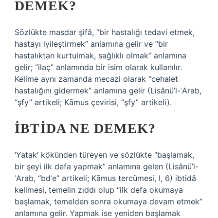
DEMEK?
Sözlükte masdar şifâ, “bir hastalığı tedavi etmek,
hastayı iyileştirmek” anlamına gelir ve “bir
hastalıktan kurtulmak, sağlıklı olmak” anlamına
gelir; “ilaç” anlamında bir isim olarak kullanılır.
Kelime aynı zamanda mecazi olarak “cehalet
hastalığını gidermek” anlamına gelir (Lisânü’l-ʿArab,
“şfy” artikeli; Kāmus çevirisi, “şfy” artikeli).
İBTIDA NE DEMEK?
‘Yatak’ kökünden türeyen ve sözlükte “başlamak,
bir şeyi ilk defa yapmak” anlamına gelen (Lisânü’l-
ʿArab, “bdʾe” artikeli; Kāmus tercümesi, I, 6) ibtidâ
kelimesi, temelin zıddı olup “ilk defa okumaya
başlamak, temelden sonra okumaya devam etmek”
anlamına gelir. Yapmak ise yeniden başlamak