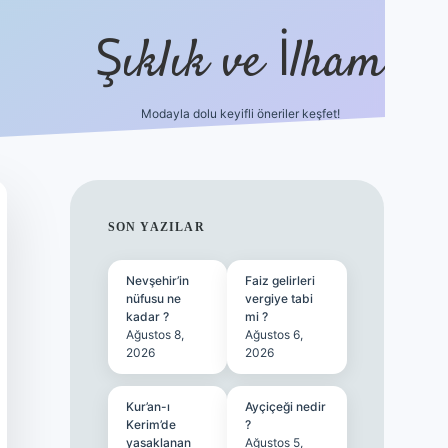
Şıklık ve İlham
Modayla dolu keyifli öneriler keşfet!
https://ilbetgir.net/
betexper yeni giriş
SIDEBAR
SON YAZILAR
Nevşehir’in
Faiz gelirleri
nüfusu ne
vergiye tabi
kadar ?
mi ?
Ağustos 8,
Ağustos 6,
2026
2026
Kur’an-ı
Ayçiçeği nedir
Kerim’de
?
yasaklanan
Ağustos 5,