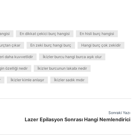
angisi
En dikkat çekici burç hangisi
En hisli burç hangisi
burçtan çıkar
En zeki burç hangi burç
Hangi burç çok zekidir
ri daha kuvvetlidir
İkizler burcu hangi burca aşık olur
in özelliği nedir
İkizler burcunun lakabı nedir
r
İkizler kimle anlaşır
İkizler sadık mıdır
Sonraki Yazı
Lazer Epilasyon Sonrası Hangi Nemlendirici