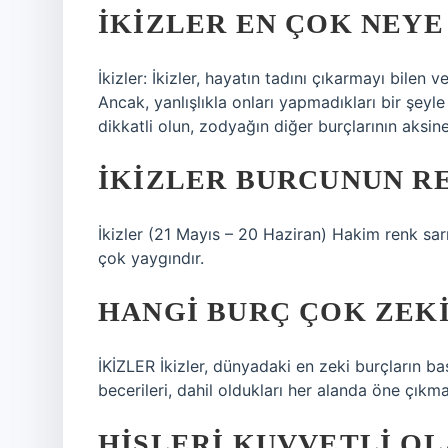
İKIZLER EN ÇOK NEYE
İkizler: İkizler, hayatın tadını çıkarmayı bilen v
Ancak, yanlışlıkla onları yapmadıkları bir şeyle 
dikkatli olun, zodyağın diğer burçlarının aksine
İKIZLER BURCUNUN RE
İkizler (21 Mayıs – 20 Haziran) Hakim renk sarı
çok yaygındır.
HANGI BURÇ ÇOK ZEKI
İKİZLER İkizler, dünyadaki en zeki burçların baş
becerileri, dahil oldukları her alanda öne çıkmal
HISLERI KUVVETLI OL