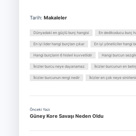
Tarih:
Makaleler
Dünyadaki en güçlü burç hangisi
En dedikoducu burç h
En iyi lider hangi burçtan çıkar
En iyi yöneticiler hangi 
Hangi burçların 6 hisleri kuvvetlidir
Hangi burcun sezgile
İkizler burcu neye dayanamaz
İkizler burcunun en belirg
İkizler burcunun rengi nedir
İkizler en çok neye sinirleni
Önceki Yazı
Güney Kore Savaşı Neden Oldu