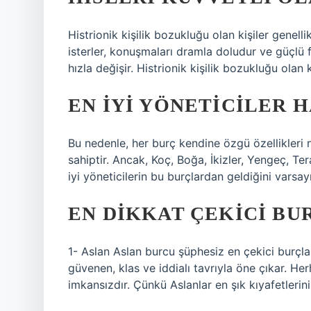
Histrionik kişilik bozukluğu olan kişiler genell
isterler, konuşmaları dramla doludur ve güçlü 
hızla değişir. Histrionik kişilik bozukluğu olan
EN IYI YÖNETICILER 
Bu nedenle, her burç kendine özgü özellikleri 
sahiptir. Ancak, Koç, Boğa, İkizler, Yengeç, Te
iyi yöneticilerin bu burçlardan geldiğini varsa
EN DIKKAT ÇEKICI BU
1- Aslan Aslan burcu şüphesiz en çekici burçlar 
güvenen, klas ve iddialı tavrıyla öne çıkar. H
imkansızdır. Çünkü Aslanlar en şık kıyafetlerini