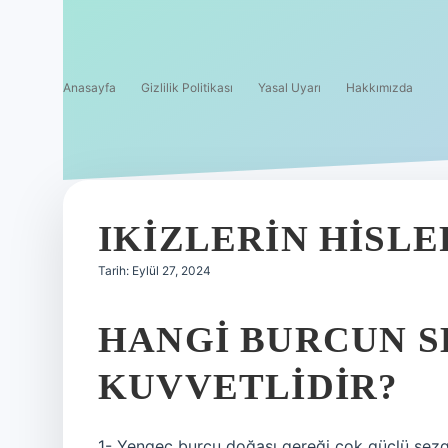
Anasayfa
Gizlilik Politikası
Yasal Uyarı
Hakkımızda
IKIZLERIN HISLE
Tarih: Eylül 27, 2024
HANGI BURCUN S
KUVVETLIDIR?
1- Yengeç burcu doğası gereği çok güçlü sezgil