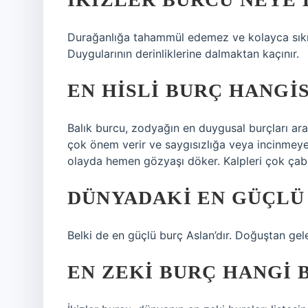
Durağanlığa tahammül edemez ve kolayca sıkılır.
Duygularının derinliklerine dalmaktan kaçınır.
EN HISLI BURÇ HANGIS
Balık burcu, zodyağın en duygusal burçları aras
çok önem verir ve saygısızlığa veya incinmey
olayda hemen gözyaşı döker. Kalpleri çok çabuk
DÜNYADAKI EN GÜÇLÜ
Belki de en güçlü burç Aslan’dır. Doğuştan gelen 
EN ZEKI BURÇ HANGI 