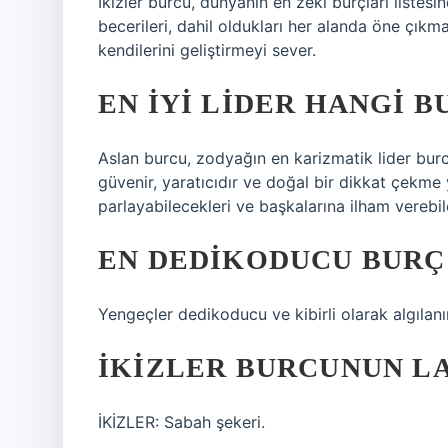
İkizler burcu, dünyanın en zeki burçları listesi
becerileri, dahil oldukları her alanda öne çıkma
kendilerini geliştirmeyi sever.
EN IYI LIDER HANGI 
Aslan burcu, zodyağın en karizmatik lider burcu 
güvenir, yaratıcıdır ve doğal bir dikkat çekme 
parlayabilecekleri ve başkalarına ilham verebile
EN DEDIKODUCU BURÇ
Yengeçler dedikoducu ve kibirli olarak algılanır
İKIZLER BURCUNUN LA
İKİZLER: Sabah şekeri.