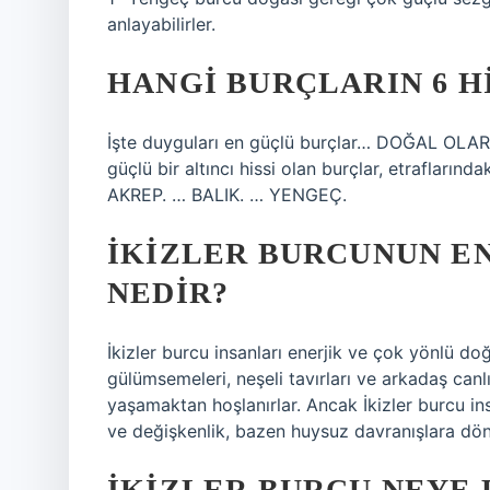
anlayabilirler.
HANGI BURÇLARIN 6 H
İşte duyguları en güçlü burçlar… DOĞAL OL
güçlü bir altıncı hissi olan burçlar, etrafların
AKREP. … BALIK. … YENGEÇ.
İKIZLER BURCUNUN EN
NEDIR?
İkizler burcu insanları enerjik ve çok yönlü doğ
gülümsemeleri, neşeli tavırları ve arkadaş canlı
yaşamaktan hoşlanırlar. Ancak İkizler burcu insa
ve değişkenlik, bazen huysuz davranışlara dönü
İKIZLER BURCU NEYE