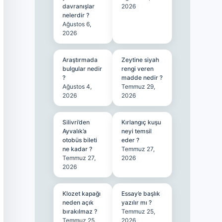
davranışlar
2026
nelerdir ?
Ağustos 6,
2026
Araştırmada
Zeytine siyah
bulgular nedir
rengi veren
?
madde nedir ?
Ağustos 4,
Temmuz 29,
2026
2026
Silivri’den
Kırlangıç kuşu
Ayvalık’a
neyi temsil
otobüs bileti
eder ?
ne kadar ?
Temmuz 27,
Temmuz 27,
2026
2026
Klozet kapağı
Essay’e başlık
neden açık
yazılır mı ?
bırakılmaz ?
Temmuz 25,
Temmuz 25,
2026