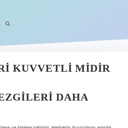
RI KUVVETLI MIDIR
EZGILERI DAHA
ere ve hislere sahiptir. Herkesin duygularını anında