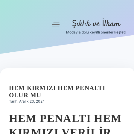
Şıklık ve İlham
menüyü
aç
Modayla dolu keyifli öneriler keşfet!
Anasayfa
Gizlilik Politikası
Yasal Uyarı
Hakkımızda
HEM KIRMIZI HEM PENALTI
OLUR MU
Tarih: Aralık 20, 2024
HEM PENALTI HEM
KIRMIZI VERILIR