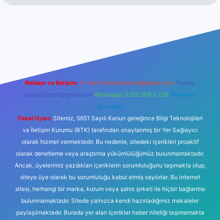
tps://ilbetgir.net/
betexper yeni giriş
Reklam ve İletişim:
E-mail:
backlinkpaneli@gmail.com
Teams:
forumhizmeti@gmail.com
Whatsapp: 0262 606 0 726
Telegram:
@karabul
Yasal Uyarı:
Sitemiz, 5651 Sayılı Kanun gereğince Bilgi Teknolojileri
ve İletişim Kurumu (BTK) tarafından onaylanmış bir Yer Sağlayıcı
olarak hizmet vermektedir. Bu nedenle, sitedeki içerikleri proaktif
olarak denetleme veya araştırma yükümlülüğümüz bulunmamaktadır.
Ancak, üyelerimiz yazdıkları içeriklerin sorumluluğunu taşımakta olup,
siteye üye olarak bu sorumluluğu kabul etmiş sayılırlar. Bu internet
sitesi, herhangi bir marka, kurum veya şahıs şirketi ile hiçbir bağlantısı
bulunmamaktadır. Sitede yalnızca kendi hazırladığımız makaleler
paylaşılmaktadır. Burada yer alan içerikler haber niteliği taşımamakta