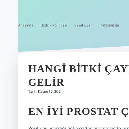
Anasayfa
Gizlilik Politikası
Yasal Uyarı
Hakkımızda
HANGI BITKI ÇAY
GELIR
Tarih: Kasım 19, 2024
EN IYI PROSTAT 
Yeşil çay, içerdiği antioksidanlar sayesinde pr