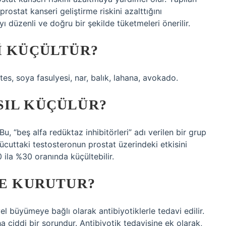
prostat kanseri geliştirme riskini azalttığını
ı düzenli ve doğru bir şekilde tüketmeleri önerilir.
I KÜÇÜLTÜR?
tes, soya fasulyesi, nar, balık, lahana, avokado.
SIL KÜÇÜLÜR?
u, “beş alfa redüktaz inhibitörleri” adı verilen bir grup
, vücuttaki testosteronun prostat üzerindeki etkisini
ila %30 oranında küçültebilir.
NE KURUTUR?
yel büyümeye bağlı olarak antibiyotiklerle tedavi edilir.
ha ciddi bir sorundur. Antibiyotik tedavisine ek olarak,