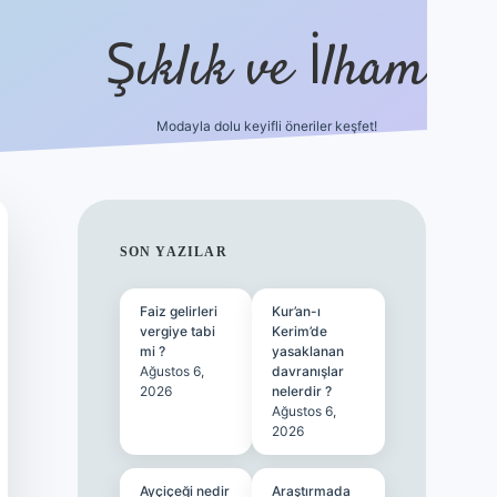
Şıklık ve İlham
Modayla dolu keyifli öneriler keşfet!
https://ilbetgir.net/
be
SIDEBAR
SON YAZILAR
Faiz gelirleri
Kur’an-ı
vergiye tabi
Kerim’de
mi ?
yasaklanan
Ağustos 6,
davranışlar
2026
nelerdir ?
Ağustos 6,
2026
Ayçiçeği nedir
Araştırmada