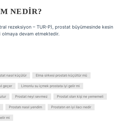
ÜM NEDIR?
etral rezeksiyon – TUR-P), prostat büyümesinde kesin
ri olmaya devam etmektedir.
tat nasıl küçülür
Elma sirkesi prostatı küçültür mü
ıl geçer
Limonlu su içmek prostata iyi gelir mi
rutur
Prostat neyi sevmez
Prostat olan kişi ne yememeli
Prostatı nasıl yendim
Prostatın en iyi ilacı nedir
elir mi