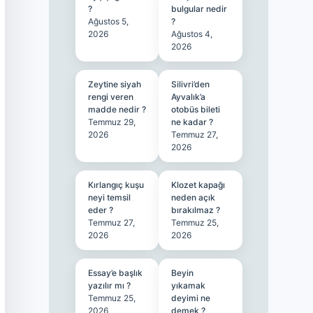
?
bulgular nedir
Ağustos 5,
?
2026
Ağustos 4,
2026
Zeytine siyah
Silivri’den
rengi veren
Ayvalık’a
madde nedir ?
otobüs bileti
Temmuz 29,
ne kadar ?
2026
Temmuz 27,
2026
Kırlangıç kuşu
Klozet kapağı
neyi temsil
neden açık
eder ?
bırakılmaz ?
Temmuz 27,
Temmuz 25,
2026
2026
Essay’e başlık
Beyin
yazılır mı ?
yıkamak
Temmuz 25,
deyimi ne
2026
demek ?