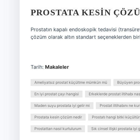
PROSTATA KESIN ÇÖZ
Prostatın kapalı endoskopik tedavisi (transür
çözüm olarak altın standart seçeneklerden bi
Tarih:
Makaleler
Ameliyatsız prostat küçültme mümkün mü
Büyüyen pros
En iyi prostat çayı hangisi
Erkeklerde prostat iltihabı nas
Maden suyu prostata iyi gelir mi
Prostat iltihabını ne ku
Prostata kesin çözüm nedir
Prostatı hangi bitki küçültür
Prostattan nasıl kurtulurum
Sık cinsel ilişki prostata iyi g