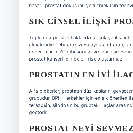
hasarlı prostat dokusunu yenilemek için tedavi
SIK CINSEL ILIŞKI PRO
Toplumda prostat hakkında birçok yanlış anla
almaktadır: “Oturarak veya ayakta idrara çıkma 
neden olur mu?” gibi sorular ve inançlar: Bu akt
prostat kanseri için ek bir risk oluşturmaz.
PROSTATIN EN IYI ILA
Alfa blokerler, prostatın düz kaslarını gevşetere
grubudur. BPH’li erkekler için en sık önerilen 
terazosin, silodosin bu gruptaki ilaçlar arasında
gösterir.
PROSTAT NEYI SEVME