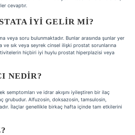
ler cevaptır.
STATA IYI GELIR MI?
ma veya soru bulunmaktadır. Bunlar arasında şunlar yer
ve sık veya seyrek cinsel ilişki prostat sorunlarına
ivitelerin hiçbiri iyi huylu prostat hiperplazisi veya
CI NEDIR?
k semptomları ve idrar akışını iyileştiren bir ilaç
ilaç grubudur. Alfuzosin, doksazosin, tamsulosin,
dır. İlaçlar genellikle birkaç hafta içinde tam etkilerini
Z?