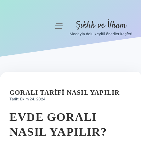
Şıklık ve İlham
menüyü
aç
Modayla dolu keyifli öneriler keşfet!
Anasayfa
Gizlilik Politikası
Yasal Uyarı
Hakkımızda
GORALI TARIFI NASIL YAPILIR
Tarih: Ekim 24, 2024
EVDE GORALI
NASIL YAPILIR?