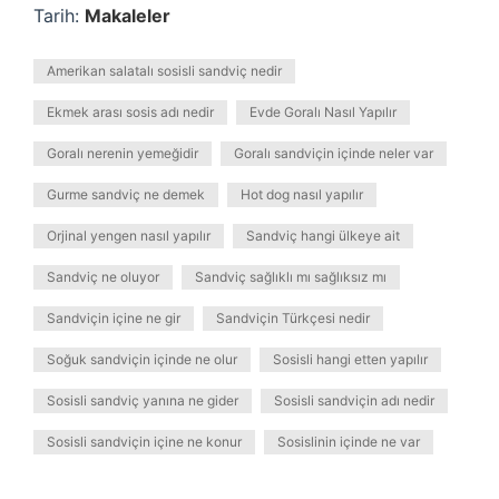
Tarih:
Makaleler
Amerikan salatalı sosisli sandviç nedir
Ekmek arası sosis adı nedir
Evde Goralı Nasıl Yapılır
Goralı nerenin yemeğidir
Goralı sandviçin içinde neler var
Gurme sandviç ne demek
Hot dog nasıl yapılır
Orjinal yengen nasıl yapılır
Sandviç hangi ülkeye ait
Sandviç ne oluyor
Sandviç sağlıklı mı sağlıksız mı
Sandviçin içine ne gir
Sandviçin Türkçesi nedir
Soğuk sandviçin içinde ne olur
Sosisli hangi etten yapılır
Sosisli sandviç yanına ne gider
Sosisli sandviçin adı nedir
Sosisli sandviçin içine ne konur
Sosislinin içinde ne var