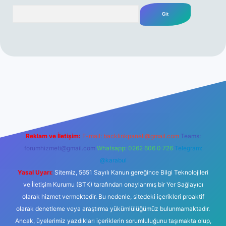
Arama
https://ilbetgir.net/
betexper yeni giriş
Reklam ve İletişim:
E-mail:
backlinkpaneli@gmail.com
Teams:
forumhizmeti@gmail.com
Whatsapp: 0262 606 0 726
Telegram:
@karabul
Yasal Uyarı:
Sitemiz, 5651 Sayılı Kanun gereğince Bilgi Teknolojileri
ve İletişim Kurumu (BTK) tarafından onaylanmış bir Yer Sağlayıcı
olarak hizmet vermektedir. Bu nedenle, sitedeki içerikleri proaktif
olarak denetleme veya araştırma yükümlülüğümüz bulunmamaktadır.
Ancak, üyelerimiz yazdıkları içeriklerin sorumluluğunu taşımakta olup,