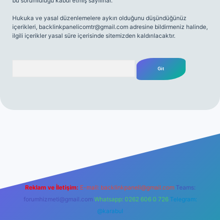
bu sorumluluğu kabul etmiş sayılırlar.
Hukuka ve yasal düzenlemelere aykırı olduğunu düşündüğünüz
içerikleri,
backlinkpanelicomtr@gmail.com
adresine bildirmeniz halinde,
ilgili içerikler yasal süre içerisinde sitemizden kaldırılacaktır.
Arama
iriş
Reklam ve İletişim:
E-mail:
backlinkpaneli@gmail.com
Teams:
forumhizmeti@gmail.com
Whatsapp: 0262 606 0 726
Telegram:
@karabul