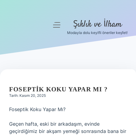
Şıklık ve İlham
menüyü
aç
Modayla dolu keyifli öneriler keşfet!
Anasayfa
Gizlilik Politikası
Yasal Uyarı
Hakkımızda
FOSEPTIK KOKU YAPAR MI ?
Tarih: Kasım 20, 2025
Foseptik Koku Yapar Mı?
Geçen hafta, eski bir arkadaşım, evinde
geçirdiğimiz bir akşam yemeği sonrasında bana bir