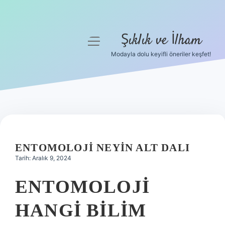
Şıklık ve İlham
menüyü
aç
Modayla dolu keyifli öneriler keşfet!
Anasayfa
Gizlilik Politikası
Yasal Uyarı
Hakkımızda
ENTOMOLOJI NEYIN ALT DALI
Tarih: Aralık 9, 2024
ENTOMOLOJI
HANGI BILIM