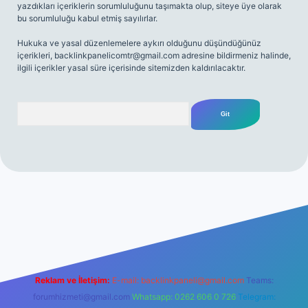
yazdıkları içeriklerin sorumluluğunu taşımakta olup, siteye üye olarak
bu sorumluluğu kabul etmiş sayılırlar.
Hukuka ve yasal düzenlemelere aykırı olduğunu düşündüğünüz
içerikleri,
backlinkpanelicomtr@gmail.com
adresine bildirmeniz halinde,
ilgili içerikler yasal süre içerisinde sitemizden kaldırılacaktır.
Arama
https://ilbetgir.net/
betexper yeni giriş
Reklam ve İletişim:
E-mail:
backlinkpaneli@gmail.com
Teams:
forumhizmeti@gmail.com
Whatsapp: 0262 606 0 726
Telegram: