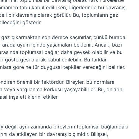
 çıkarma, toplumsal bir davranış olarak farklı ülkelerde
 tamamen tabu kabul edilirken, diğerlerinde bu davranış
celi bir davranış olarak görülür. Bu, toplumların gaz
ileceğini gösterir.
e gaz çıkarmaktan son derece kaçınırlar, çünkü burada
ir arada uyum içinde yaşamaları beklenir. Ancak, bazı
r arasında toplumsal bağlar daha gevşek olabilir ve bu
 göstergesi olarak kabul edilebilir. Bu farklar,
lara göre ne tür duygusal tepkiler vereceğini belirler.
ndiren önemli bir faktördür. Bireyler, bu normlara
 veya yargılanma korkusu yaşayabilirler. Bu, onların
sıl inşa ettiklerini etkiler.
I
lay değil, aynı zamanda bireylerin toplumsal bağlamdaki
rını da etkileyen bir davranış biçimidir. Bilişsel,