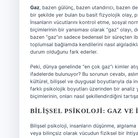
Gaz
, bazen gülünç, bazen utandırıcı, bazen de
bir şekilde yer bulan bu basit fizyolojik olay, p
İnsanların vücutlarını kontrol etme, sosyal no
biçimlerinin bir yansıması olarak “gaz” olayı, de
bazen “gaz”ın sadece bedensel bir süreçten ib
toplumsal bağlamda kendilerini nasıl algıladıkl
durum olduğunu fark ederler.
Peki, dünya genelinde “en çok gaz”ı kimler atı
ifadelerde bulunuyor? Bu sorunun cevabı, aslın
kültürel, bilişsel ve duygusal boyutlarıyla da 
farklı psikolojik boyutları üzerinden bir anali
biçimlerinin, onları nasıl şekillendirdiğini tartış
BILIŞSEL PSIKOLOJI: GAZ VE 
Bilişsel psikoloji, insanların düşünme, algılama 
veya bilinçsiz olarak vücudun fiziksel bir ihtiy