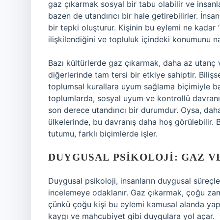
gaz çıkarmak sosyal bir tabu olabilir ve insanl
bazen de utandırıcı bir hale getirebilirler. İn
bir tepki oluşturur. Kişinin bu eylemi ne kadar ‘
ilişkilendiğini ve topluluk içindeki konumunu nası
Bazı kültürlerde gaz çıkarmak, daha az utanç ve
diğerlerinde tam tersi bir etkiye sahiptir. Biliş
toplumsal kurallara uyum sağlama biçimiyle bağ
toplumlarda, sosyal uyum ve kontrollü davran
son derece utandırıcı bir durumdur. Oysa, dah
ülkelerinde, bu davranış daha hoş görülebilir. B
tutumu, farklı biçimlerde işler.
DUYGUSAL PSIKOLOJI: GAZ V
Duygusal psikoloji, insanların duygusal süreçleri
incelemeye odaklanır. Gaz çıkarmak, çoğu zaman
çünkü çoğu kişi bu eylemi kamusal alanda yap
kaygı ve mahcubiyet gibi duygulara yol açar.