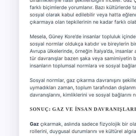
dinamikleriyle nasıl şekillendiğini inceler. Gaz
farklı biçimlerde yorumlanır. Bazı kültürlerde
sosyal olarak kabul edilebilir veya hatta eğlen
çıkarmaya olan tepkilerinin ne kadar farklı olab
Mesela, Güney Kore’de insanlar topluluk içind
sosyal normlar oldukça katıdır ve bireylerin b
Avrupa ülkelerinde, örneğin İtalya’da, insanla
tür davranışlar bazen şaka veya samimiyetin bir
insanların toplumsal normlara ve sosyal bağlam
Sosyal normlar, gaz çıkarma davranışını şekille
uymadıkları zaman, toplum tarafından dışlanma
davranışlarını, kimliklerini ve sosyal bağlarını na
SONUÇ: GAZ VE İNSAN DAVRANIŞLAR
Gaz
çıkarmak, aslında sadece fizyolojik bir o
rollerini, duygusal durumlarını ve kültürel algıla