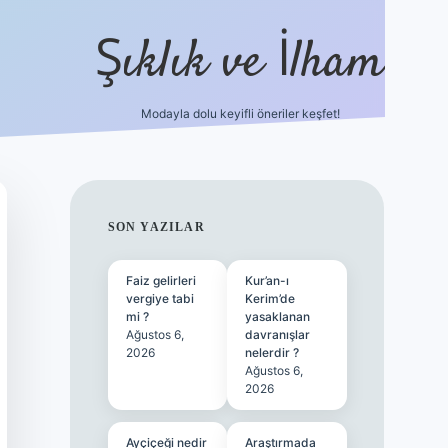
Şıklık ve İlham
Modayla dolu keyifli öneriler keşfet!
https://ilbetgir.net/
betexper yeni giriş
SIDEBAR
SON YAZILAR
Faiz gelirleri
Kur’an-ı
vergiye tabi
Kerim’de
mi ?
yasaklanan
Ağustos 6,
davranışlar
2026
nelerdir ?
Ağustos 6,
2026
Ayçiçeği nedir
Araştırmada