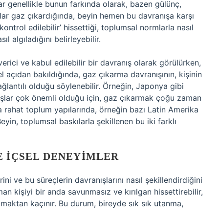
ar genellikle bunun farkında olarak, bazen gülünç,
sanlar gaz çıkardığında, beyin hemen bu davranışa karşı
kontrol edilebilir’ hissettiği, toplumsal normlarla nasıl
l algıladığını belirleyebilir.
rici ve kabul edilebilir bir davranış olarak görülürken,
sel açıdan bakıldığında, gaz çıkarma davranışının, kişinin
lantılı olduğu söylenebilir. Örneğin, Japonya gibi
ışlar çok önemli olduğu için, gaz çıkarmak çoğu zaman
a rahat toplum yapılarında, örneğin bazı Latin Amerika
eyin, toplumsal baskılarla şekillenen bu iki farklı
E İÇSEL DENEYIMLER
ni ve bu süreçlerin davranışlarını nasıl şekillendirdiğini
 kişiyi bir anda savunmasız ve kırılgan hissettirebilir,
maktan kaçınır. Bu durum, bireyde sık sık utanma,