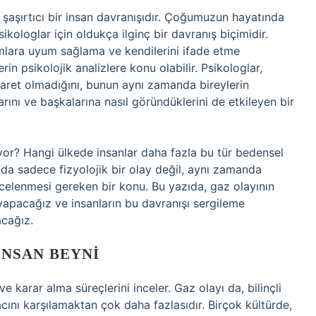
 şaşırtıcı bir insan davranışıdır. Çoğumuzun hayatında
sikologlar için oldukça ilginç bir davranış biçimidir.
rmlara uyum sağlama ve kendilerini ifade etme
rin psikolojik analizlere konu olabilir. Psikologlar,
aret olmadığını, bunun aynı zamanda bireylerin
arını ve başkalarına nasıl göründüklerini de etkileyen bir
yor? Hangi ülkede insanlar daha fazla bu tür bedensel
da sadece fizyolojik bir olay değil, aynı zamanda
incelenmesi gereken bir konu. Bu yazıda, gaz olayının
z yapacağız ve insanların bu davranışı sergileme
acağız.
İNSAN BEYNI
ve karar alma süreçlerini inceler. Gaz olayı da, bilinçli
acını karşılamaktan çok daha fazlasıdır. Birçok kültürde,