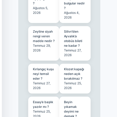
?
bulgular nedir
Ağustos 5,
?
2026
Ağustos 4,
2026
Zeytine siyah
Silivri’den
rengi veren
Ayvalık’a
madde nedir ?
otobüs bileti
Temmuz 29,
ne kadar ?
2026
Temmuz 27,
2026
Kırlangıç kuşu
Klozet kapağı
neyi temsil
neden açık
eder ?
bırakılmaz ?
Temmuz 27,
Temmuz 25,
2026
2026
Essay’e başlık
Beyin
yazılır mı ?
yıkamak
Temmuz 25,
deyimi ne
2026
demek ?