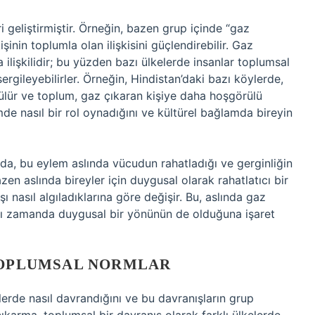
i geliştirmiştir. Örneğin, bazen grup içinde “gaz
inin toplumla olan ilişkisini güçlendirebilir. Gaz
ilişkilidir; bu yüzden bazı ülkelerde insanlar toplumsal
rgileyebilirler. Örneğin, Hindistan’daki bazı köylerde,
rülür ve toplum, gaz çıkaran kişiye daha hoşgörülü
de nasıl bir rol oynadığını ve kültürel bağlamda bireyin
 da, bu eylem aslında vücudun rahatladığı ve gerginliğin
zen aslında bireyler için duygusal olarak rahatlatıcı bir
ı nasıl algıladıklarına göre değişir. Bu, aslında gaz
ynı zamanda duygusal bir yönünün de olduğuna işaret
 TOPLUMSAL NORMLAR
mlerde nasıl davrandığını ve bu davranışların grup