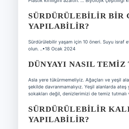
Plastik kirliliğini azaltın. … Biyolojik çeşitli
SÜRDÜRÜLEBILIR BIR 
YAPILABILIR?
Sürdürülebilir yaşam için 10 öneri. Suyu israf 
olun. ..•18 Ocak 2024
DÜNYAYI NASIL TEMIZ
Asla yere tükürmemeliyiz. Ağaçları ve yeşil ala
şekilde davranmamalıyız. Yeşil alanlarda ateş
sokakları değil, denizlerimizi de temiz tutmal
SÜRDÜRÜLEBILIR KAL
YAPILABILIR?