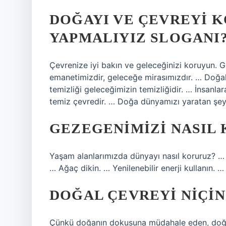
DOĞAYI VE ÇEVREYI 
YAPMALIYIZ SLOGANI
Çevrenize iyi bakın ve geleceğinizi koruyun. Gü
emanetimizdir, geleceğe mirasımızdır. … Doğa
temizliği geleceğimizin temizliğidir. … İnsanl
temiz çevredir. … Doğa dünyamızı yaratan şe
GEZEGENIMIZI NASIL
Yaşam alanlarımızda dünyayı nasıl koruruz? … Pla
… Ağaç dikin. … Yenilenebilir enerji kullanın. 
DOĞAL ÇEVREYI NIÇI
Çünkü doğanın dokusuna müdahale eden, doğal 