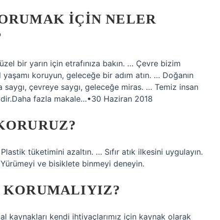
KORUMAK IÇIN NELER
?
zel bir yarın için etrafınıza bakın. … Çevre bizim
l yaşamı koruyun, geleceğe bir adım atın. … Doğanın
ara saygı, çevreye saygı, geleceğe miras. … Temiz insan
ydir.Daha fazla makale…•30 Haziran 2018
 KORURUZ?
stik tüketimini azaltın. … Sıfır atık ilkesini uygulayın.
… Yürümeyi ve bisiklete binmeyi deneyin.
N KORUMALIYIZ?
kaynakları kendi ihtiyaçlarımız için kaynak olarak