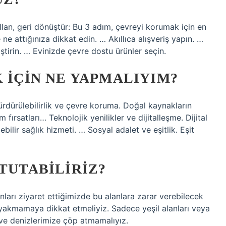
llan, geri dönüştür: Bu 3 adım, çevreyi korumak için en
 ne attığınıza dikkat edin. … Akıllıca alışveriş yapın. …
iştirin. … Evinizde çevre dostu ürünler seçin.
K IÇIN NE YAPMALIYIM?
 Sürdürülebilirlik ve çevre koruma. Doğal kaynakların
 fırsatları… Teknolojik yenilikler ve dijitalleşme. Dijital
ebilir sağlık hizmeti. … Sosyal adalet ve eşitlik. Eşit
 TUTABILIRIZ?
nları ziyaret ettiğimizde bu alanlara zarar verebilecek
 yakmamaya dikkat etmeliyiz. Sadece yeşil alanları veya
ı ve denizlerimize çöp atmamalıyız.