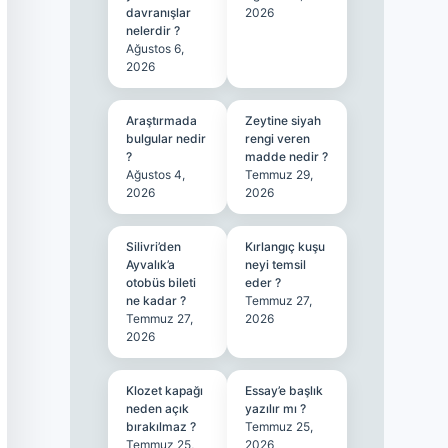
davranışlar
2026
nelerdir ?
Ağustos 6,
2026
Araştırmada
Zeytine siyah
bulgular nedir
rengi veren
?
madde nedir ?
Ağustos 4,
Temmuz 29,
2026
2026
Silivri’den
Kırlangıç kuşu
Ayvalık’a
neyi temsil
otobüs bileti
eder ?
ne kadar ?
Temmuz 27,
Temmuz 27,
2026
2026
Klozet kapağı
Essay’e başlık
neden açık
yazılır mı ?
bırakılmaz ?
Temmuz 25,
Temmuz 25,
2026