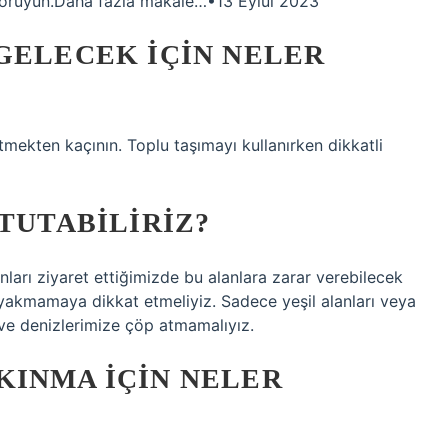
liği koruyun.Daha fazla makale…•13 Eylül 2023
GELECEK IÇIN NELER
etmekten kaçının. Toplu taşımayı kullanırken dikkatli
 TUTABILIRIZ?
nları ziyaret ettiğimizde bu alanlara zarar verebilecek
 yakmamaya dikkat etmeliyiz. Sadece yeşil alanları veya
ı ve denizlerimize çöp atmamalıyız.
KINMA IÇIN NELER