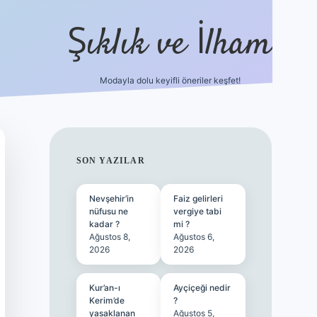
Şıklık ve İlham
Modayla dolu keyifli öneriler keşfet!
https://ilbetgir.net/
betexper yeni giriş
SIDEBAR
SON YAZILAR
Nevşehir’in
Faiz gelirleri
nüfusu ne
vergiye tabi
kadar ?
mi ?
Ağustos 8,
Ağustos 6,
2026
2026
Kur’an-ı
Ayçiçeği nedir
Kerim’de
?
yasaklanan
Ağustos 5,