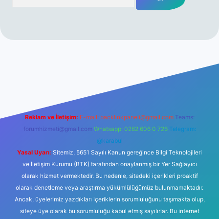
riş
Reklam ve İletişim:
E-mail:
backlinkpaneli@gmail.com
Teams:
forumhizmeti@gmail.com
Whatsapp: 0262 606 0 726
Telegram:
@karabul
Yasal Uyarı:
Sitemiz, 5651 Sayılı Kanun gereğince Bilgi Teknolojileri
ve İletişim Kurumu (BTK) tarafından onaylanmış bir Yer Sağlayıcı
olarak hizmet vermektedir. Bu nedenle, sitedeki içerikleri proaktif
olarak denetleme veya araştırma yükümlülüğümüz bulunmamaktadır.
Ancak, üyelerimiz yazdıkları içeriklerin sorumluluğunu taşımakta olup,
siteye üye olarak bu sorumluluğu kabul etmiş sayılırlar. Bu internet