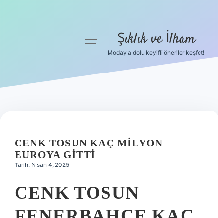
Şıklık ve İlham
menüyü
aç
Modayla dolu keyifli öneriler keşfet!
Anasayfa
Gizlilik Politikası
Yasal Uyarı
Hakkımızda
CENK TOSUN KAÇ MILYON
EUROYA GITTI
Tarih: Nisan 4, 2025
CENK TOSUN
FENERBAHÇE KAÇ