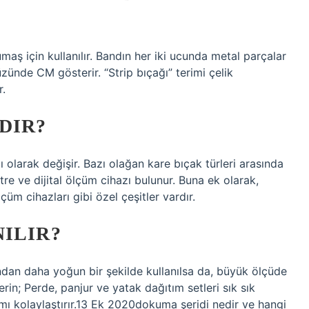
maş için kullanılır. Bandın her iki ucunda metal parçalar
yüzünde CM gösterir. “Strip bıçağı” terimi çelik
r.
DIR?
 olarak değişir. Bazı olağan kare bıçak türleri arasında
tre ve dijital ölçüm cihazı bulunur. Buna ek olarak,
çüm cihazları gibi özel çeşitler vardır.
ILIR?
ından daha yoğun bir şekilde kullanılsa da, büyük ölçüde
 verin; Perde, panjur ve yatak dağıtım setleri sık sık
nımı kolaylaştırır.13 Ek 2020dokuma şeridi nedir ve hangi