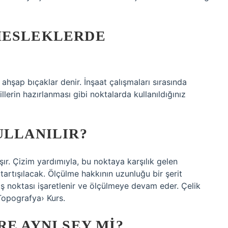
MESLEKLERDE
a ahşap bıçaklar denir. İnşaat çalışmaları sırasında
llerin hazırlanması gibi noktalarda kullanıldığınız
ULLANILIR?
şır. Çizim yardımıyla, bu noktaya karşılık gelen
artışılacak. Ölçülme hakkının uzunluğu bir şerit
ş noktası işaretlenir ve ölçülmeye devam eder. Çelik
Topografya› Kurs.
E AYNI ŞEY MI?