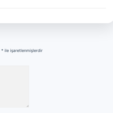
r
*
ile işaretlenmişlerdir