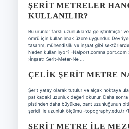
ŞERIT METRELER HAN
KULLANILIR?
Bu ürünler farklı uzunluklarda geliştirilmiştir 
ömrü için kullanılmak üzere uygundur. Devriye 
tasarım, mühendislik ve inşaat gibi sektörlerde
Neden kullanılıyor? -Nalport.comnalport.com
›İnşaat› Serit-Meter-Ne …
ÇELIK ŞERIT METRE N
Şerit yatay olarak tutulur ve alçak noktaya ula
patikadaki uzunluk değeri okunur. Daha sonra t
pistinden daha büyükse, bant uzunluğunun biti
şeridi ile uzunluk ölçümü -topography.edu.tr ›
ŞERIT METRE ILE MEZ