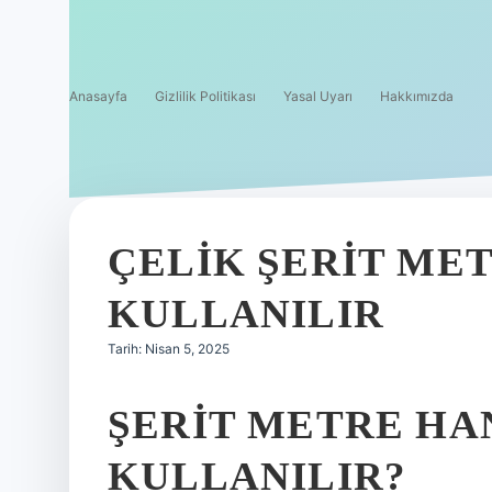
Anasayfa
Gizlilik Politikası
Yasal Uyarı
Hakkımızda
ÇELIK ŞERIT ME
KULLANILIR
Tarih: Nisan 5, 2025
ŞERIT METRE HA
KULLANILIR?