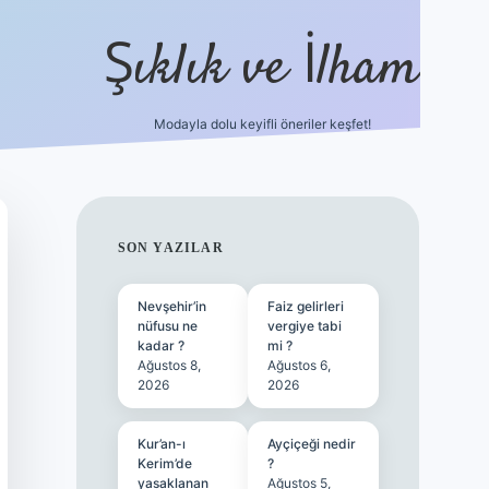
Şıklık ve İlham
Modayla dolu keyifli öneriler keşfet!
https://ilbetgir.net/
betexper yeni giriş
SIDEBAR
SON YAZILAR
Nevşehir’in
Faiz gelirleri
nüfusu ne
vergiye tabi
kadar ?
mi ?
Ağustos 8,
Ağustos 6,
2026
2026
Kur’an-ı
Ayçiçeği nedir
Kerim’de
?
yasaklanan
Ağustos 5,