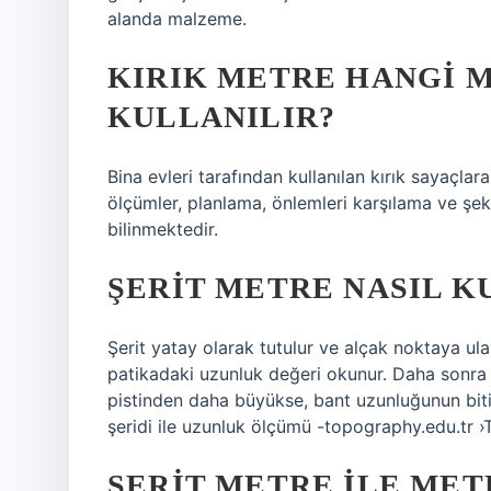
alanda malzeme.
KIRIK METRE HANGI 
KULLANILIR?
Bina evleri tarafından kullanılan kırık sayaçlar
ölçümler, planlama, önlemleri karşılama ve şeki
bilinmektedir.
ŞERIT METRE NASIL K
Şerit yatay olarak tutulur ve alçak noktaya ula
patikadaki uzunluk değeri okunur. Daha sonra t
pistinden daha büyükse, bant uzunluğunun biti
şeridi ile uzunluk ölçümü -topography.edu.tr ›
ŞERIT METRE ILE METR