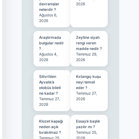
davranışlar
2026
nelerdir ?
Ağustos 6,
2026
Araştırmada
Zeytine siyah
bulgular nedir
rengi veren
?
madde nedir ?
Ağustos 4,
Temmuz 29,
2026
2026
Silivri’den
Kırlangıç kuşu
Ayvalık’a
neyi temsil
otobüs bileti
eder ?
ne kadar ?
Temmuz 27,
Temmuz 27,
2026
2026
Klozet kapağı
Essay’e başlık
neden açık
yazılır mı ?
bırakılmaz ?
Temmuz 25,
Temmuz 25,
2026