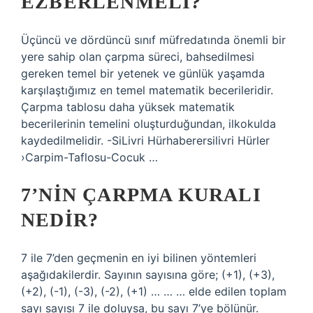
EZBERLENMELI?
Üçüncü ve dördüncü sınıf müfredatında önemli bir
yere sahip olan çarpma süreci, bahsedilmesi
gereken temel bir yetenek ve günlük yaşamda
karşılaştığımız en temel matematik becerileridir.
Çarpma tablosu daha yüksek matematik
becerilerinin temelini oluşturduğundan, ilkokulda
kaydedilmelidir. -SiLivri Hürhaberersilivri Hürler
›Carpim-Taflosu-Cocuk …
7’NIN ÇARPMA KURALI
NEDIR?
7 ile 7’den geçmenin en iyi bilinen yöntemleri
aşağıdakilerdir. Sayının sayısına göre; (+1), (+3),
(+2), (-1), (-3), (-2), (+1) … … … elde edilen toplam
sayı sayısı 7 ile doluysa, bu sayı 7’ye bölünür.