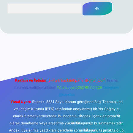
Arama
 giriş
Reklam ve İletişim:
E-mail:
backlinkpaneli@gmail.com
Teams:
forumhizmeti@gmail.com
Whatsapp: 0262 606 0 726
Telegram:
@karabul
Yasal Uyarı:
Sitemiz, 5651 Sayılı Kanun gereğince Bilgi Teknolojileri
ve İletişim Kurumu (BTK) tarafından onaylanmış bir Yer Sağlayıcı
olarak hizmet vermektedir. Bu nedenle, sitedeki içerikleri proaktif
olarak denetleme veya araştırma yükümlülüğümüz bulunmamaktadır.
Ancak, üyelerimiz yazdıkları içeriklerin sorumluluğunu taşımakta olup,