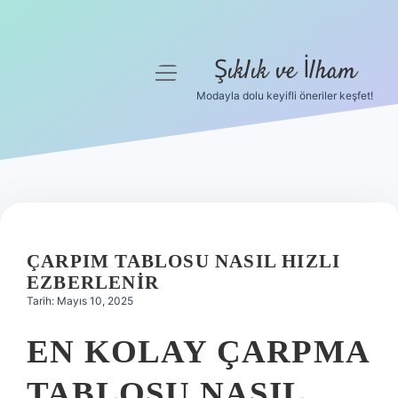
Şıklık ve İlham
menüyü
aç
Modayla dolu keyifli öneriler keşfet!
Anasayfa
Gizlilik Politikası
Yasal Uyarı
Hakkımızda
ÇARPIM TABLOSU NASIL HIZLI
EZBERLENIR
Tarih: Mayıs 10, 2025
EN KOLAY ÇARPMA
TABLOSU NASIL