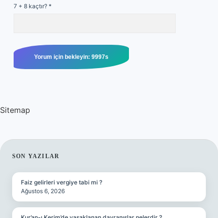
7 + 8 kaçtır?
*
Sitemap
SIDEBAR
SON YAZILAR
Faiz gelirleri vergiye tabi mi ?
Ağustos 6, 2026
Kur’an-ı Kerim’de yasaklanan davranışlar nelerdir ?