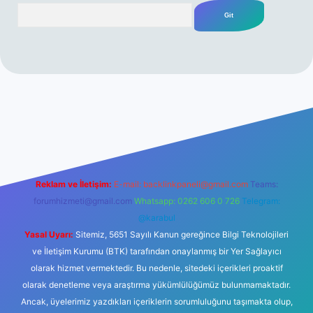
Arama
etgir.net/
betexper yeni giriş
Reklam ve İletişim:
E-mail:
backlinkpaneli@gmail.com
Teams:
forumhizmeti@gmail.com
Whatsapp: 0262 606 0 726
Telegram:
@karabul
Yasal Uyarı:
Sitemiz, 5651 Sayılı Kanun gereğince Bilgi Teknolojileri
ve İletişim Kurumu (BTK) tarafından onaylanmış bir Yer Sağlayıcı
olarak hizmet vermektedir. Bu nedenle, sitedeki içerikleri proaktif
olarak denetleme veya araştırma yükümlülüğümüz bulunmamaktadır.
Ancak, üyelerimiz yazdıkları içeriklerin sorumluluğunu taşımakta olup,