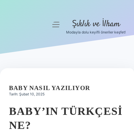
Şıklık ve İlham
menüyü
aç
Modayla dolu keyifli öneriler keşfet!
Anasayfa
Gizlilik Politikası
Yasal Uyarı
Hakkımızda
BABY NASIL YAZILIYOR
Tarih: Şubat 10, 2025
BABY’IN TÜRKÇESI
NE?