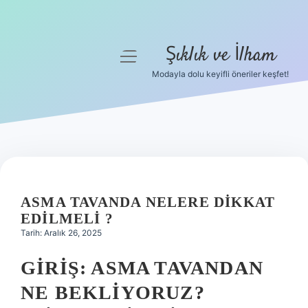
Şıklık ve İlham
menüyü
aç
Modayla dolu keyifli öneriler keşfet!
Anasayfa
Gizlilik Politikası
Yasal Uyarı
Hakkımızda
ASMA TAVANDA NELERE DIKKAT
EDILMELI ?
Tarih: Aralık 26, 2025
GIRIŞ: ASMA TAVANDAN
NE BEKLIYORUZ?