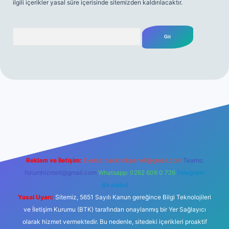
ilgili içerikler yasal süre içerisinde sitemizden kaldırılacaktır.
Arama
/
betexper yeni giriş
Reklam ve İletişim:
E-mail:
backlinkpaneli@gmail.com
Teams:
forumhizmeti@gmail.com
Whatsapp: 0262 606 0 726
Telegram:
@karabul
Yasal Uyarı:
Sitemiz, 5651 Sayılı Kanun gereğince Bilgi Teknolojileri
ve İletişim Kurumu (BTK) tarafından onaylanmış bir Yer Sağlayıcı
olarak hizmet vermektedir. Bu nedenle, sitedeki içerikleri proaktif