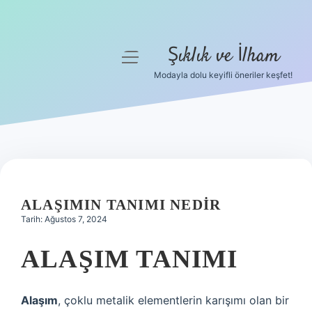
Şıklık ve İlham
menüyü
aç
Modayla dolu keyifli öneriler keşfet!
Anasayfa
Gizlilik Politikası
Yasal Uyarı
Hakkımızda
ALAŞIMIN TANIMI NEDIR
Tarih: Ağustos 7, 2024
ALAŞIM TANIMI
Alaşım
, çoklu metalik elementlerin karışımı olan bir