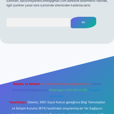
içerikleri,
backlinkpanelicomtr@gmail.com
adresine bildirmeniz halinde,
ilgili içerikler yasal süre içerisinde sitemizden kaldırılacaktır.
Arama
giriş
Reklam ve İletişim:
E-mail:
backlinkpaneli@gmail.com
Teams:
forumhizmeti@gmail.com
Whatsapp: 0262 606 0 726
Telegram:
@karabul
Yasal Uyarı:
Sitemiz, 5651 Sayılı Kanun gereğince Bilgi Teknolojileri
ve İletişim Kurumu (BTK) tarafından onaylanmış bir Yer Sağlayıcı