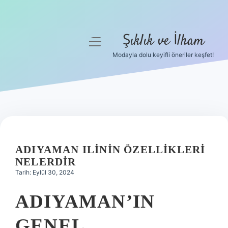
Şıklık ve İlham
menüyü
aç
Modayla dolu keyifli öneriler keşfet!
Anasayfa
Gizlilik Politikası
Yasal Uyarı
Hakkımızda
ADIYAMAN ILININ ÖZELLIKLERI
NELERDIR
Tarih: Eylül 30, 2024
ADIYAMAN’IN
GENEL