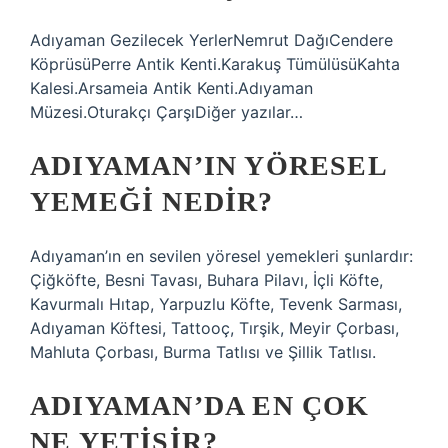
Adıyaman Gezilecek YerlerNemrut DağıCendere
KöprüsüPerre Antik Kenti.Karakuş TümülüsüKahta
Kalesi.Arsameia Antik Kenti.Adıyaman
Müzesi.Oturakçı ÇarşıDiğer yazılar…
ADIYAMAN’IN YÖRESEL
YEMEĞI NEDIR?
Adıyaman’ın en sevilen yöresel yemekleri şunlardır:
Çiğköfte, Besni Tavası, Buhara Pilavı, İçli Köfte,
Kavurmalı Hıtap, Yarpuzlu Köfte, Tevenk Sarması,
Adıyaman Köftesi, Tattooç, Tırşik, Meyir Çorbası,
Mahluta Çorbası, Burma Tatlısı ve Şillik Tatlısı.
ADIYAMAN’DA EN ÇOK
NE YETIŞIR?