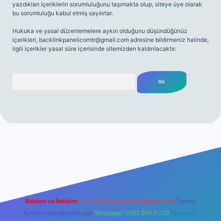
yazdıkları içeriklerin sorumluluğunu taşımakta olup, siteye üye olarak
bu sorumluluğu kabul etmiş sayılırlar.
Hukuka ve yasal düzenlemelere aykırı olduğunu düşündüğünüz
içerikleri,
backlinkpanelicomtr@gmail.com
adresine bildirmeniz halinde,
ilgili içerikler yasal süre içerisinde sitemizden kaldırılacaktır.
Arama
tps://ilbetgir.net/
betexper yeni giriş
Reklam ve İletişim:
E-mail:
backlinkpaneli@gmail.com
Teams:
forumhizmeti@gmail.com
Whatsapp: 0262 606 0 726
Telegram: