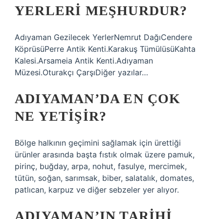
YERLERI MEŞHURDUR?
Adıyaman Gezilecek YerlerNemrut DağıCendere
KöprüsüPerre Antik Kenti.Karakuş TümülüsüKahta
Kalesi.Arsameia Antik Kenti.Adıyaman
Müzesi.Oturakçı ÇarşıDiğer yazılar…
ADIYAMAN’DA EN ÇOK
NE YETIŞIR?
Bölge halkının geçimini sağlamak için ürettiği
ürünler arasında başta fıstık olmak üzere pamuk,
pirinç, buğday, arpa, nohut, fasulye, mercimek,
tütün, soğan, sarımsak, biber, salatalık, domates,
patlıcan, karpuz ve diğer sebzeler yer alıyor.
ADIYAMAN’IN TARIHI