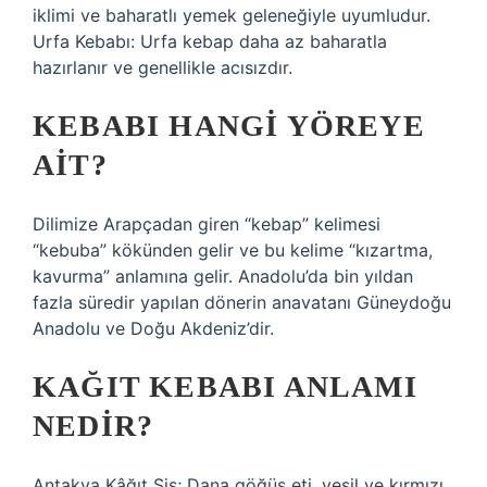
iklimi ve baharatlı yemek geleneğiyle uyumludur.
Urfa Kebabı: Urfa kebap daha az baharatla
hazırlanır ve genellikle acısızdır.
KEBABI HANGI YÖREYE
AIT?
Dilimize Arapçadan giren “kebap” kelimesi
“kebuba” kökünden gelir ve bu kelime “kızartma,
kavurma” anlamına gelir. Anadolu’da bin yıldan
fazla süredir yapılan dönerin anavatanı Güneydoğu
Anadolu ve Doğu Akdeniz’dir.
KAĞIT KEBABI ANLAMI
NEDIR?
Antakya Kâğıt Şiş; Dana göğüs eti, yeşil ve kırmızı