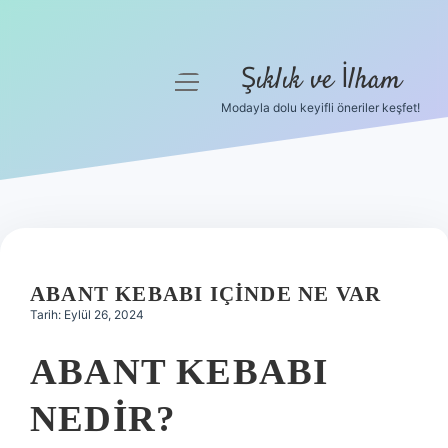
Şıklık ve İlham
menüyü
aç
Modayla dolu keyifli öneriler keşfet!
Anasayfa
Gizlilik Politikası
Yasal Uyarı
Hakkımızda
ABANT KEBABI IÇINDE NE VAR
Tarih: Eylül 26, 2024
ABANT KEBABI
NEDIR?