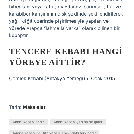
biber (acı veya tatlı), maydanoz, sarımsak, tuz ve
karabiber karışımının disk şeklinde şekillendirilerek
yağlı kâğıt üzerinde pişirilmesiyle yapılan ve
yörede Arapça “lahme la varka” olarak bilinen bir
kebaptır.
TENCERE KEBABI HANGI
YÖREYE AITTIR?
Çömlek Kebabı (Antakya Yemeği)5. Ocak 2015
Tarih:
Makaleler
Abant kebabı nedir
Abant kebabı yanına ne gider
Adana kebabı ile Urfa kebabı arasındaki fark nedir