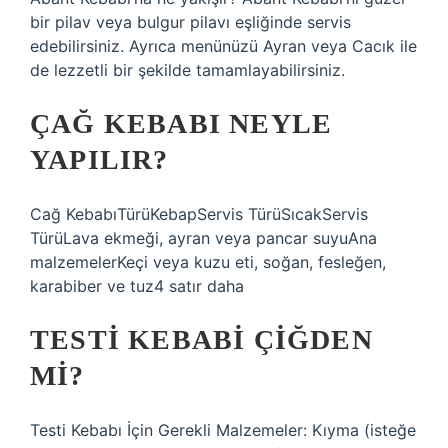
bir pilav veya bulgur pilavı eşliğinde servis
edebilirsiniz. Ayrıca menünüzü Ayran veya Cacık ile
de lezzetli bir şekilde tamamlayabilirsiniz.
ÇAĞ KEBABI NEYLE
YAPILIR?
Cağ KebabıTürüKebapServis TürüSıcakServis
TürüLava ekmeği, ayran veya pancar suyuAna
malzemelerKeçi veya kuzu eti, soğan, fesleğen,
karabiber ve tuz4 satır daha
TESTI KEBABI ÇIĞDEN
MI?
Testi Kebabı İçin Gerekli Malzemeler: Kıyma (isteğe