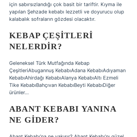
için sabırsızlandığı çok basit bir tariftir. Kıyma ile
yapılan Şehzade kebabı lezzetli ve doyurucu olup
kalabalık sofraların gözdesi olacaktır.
KEBAP ÇEŞITLERI
NELERDIR?
Geleneksel Türk Mutfağında Kebap
ÇeşitleriAbugannuş KebabıAdana KebabıAdıyaman
KebabıAhirdağı KebabıAlanya KebabıAltı Ezmeli
Tike KebabıBahçıvan KebabıBeyti KebabıDiğer
ürünler…
ABANT KEBABI YANINA
NE GIDER?
Abant Kebabı’na ne yakışır? Abant Kebabı’nı güzel